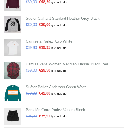
€
69,00
€
48,30
igic incluido
Suéter Carhartt Stanford Heather Grey Black
€
60,00
€
30,00
igic incluido
Camiseta Parlez Kojo White
€
39,90
€
19,95
igic incluido
Camisa Vans Women Meridian Flannel Black Red
€
59,00
€
29,50
igic incluido
Suéter Parlez Anderson Green White
€
70,00
€
42,00
igic incluido
Pantalón Corto Parlez Vandra Black
€
94,90
€
75,92
igic incluido