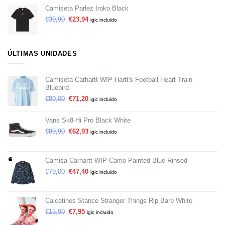
Camiseta Parlez Iroko Black
€
39,90
€
23,94
igic incluido
ÚLTIMAS UNIDADES
Camiseta Carhartt WIP Hartt's Football Heart Train
Bluebird
€
89,00
€
71,20
igic incluido
Vans Sk8-Hi Pro Black White
€
89,90
€
62,93
igic incluido
Camisa Carhartt WIP Camo Painted Blue Rinsed
€
79,00
€
47,40
igic incluido
Calcetines Stance Stranger Things Rip Barb White
€
15,90
€
7,95
igic incluido