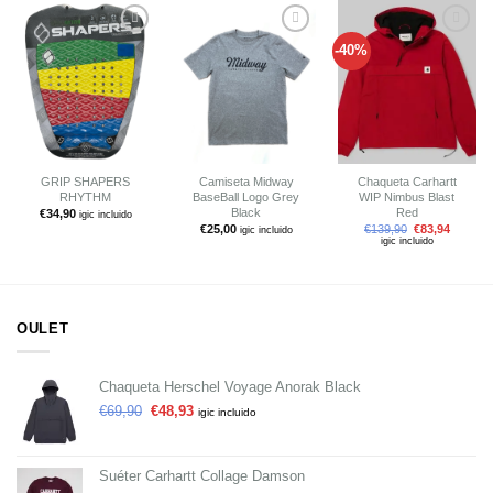
-40%
Añadir
Añadir
Añadir
a tu
a tu
a tu
lista de
lista de
lista de
deseos
deseos
deseos
GRIP SHAPERS
Camiseta Midway
Chaqueta Carhartt
RHYTHM
BaseBall Logo Grey
WIP Nimbus Blast
Black
Red
€
34,90
igic incluido
€
25,00
€
139,90
€
83,94
igic incluido
igic incluido
OULET
Chaqueta Herschel Voyage Anorak Black
€
69,90
€
48,93
igic incluido
Suéter Carhartt Collage Damson