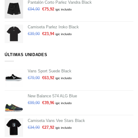
Pantalón Corto Parlez Vandra Black
€
94,90
€
75,92
igic incluido
Camiseta Parlez Iroko Black
€
39,90
€
23,94
igic incluido
ÚLTIMAS UNIDADES
Vans Sport Suede Black
€
79,90
€
63,92
igic incluido
New Balance 574 ALG Blue
€
99,90
€
39,96
igic incluido
Camiseta Vans Vee Stars Black
€
34,90
€
27,92
igic incluido