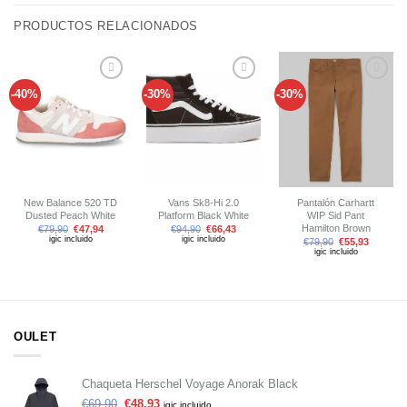
PRODUCTOS RELACIONADOS
-40%
-30%
-30%
Añadir
Añadir
Añadir
a tu
a tu
a tu
lista de
lista de
lista de
deseos
deseos
deseos
New Balance 520 TD
Vans Sk8-Hi 2.0
Pantalón Carhartt
Dusted Peach White
Platform Black White
WIP Sid Pant
Hamilton Brown
€
79,90
€
47,94
€
94,90
€
66,43
igic incluido
igic incluido
€
79,90
€
55,93
igic incluido
OULET
Chaqueta Herschel Voyage Anorak Black
€
69,90
€
48,93
igic incluido