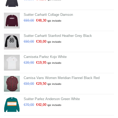
Suéter Carhartt Collage Damson
€
69,00
€
48,30
igic incluido
Suéter Carhartt Stanford Heather Grey Black
€
60,00
€
30,00
igic incluido
Camiseta Parlez Kojo White
€
39,90
€
19,95
igic incluido
Camisa Vans Women Meridian Flannel Black Red
€
59,00
€
29,50
igic incluido
Suéter Parlez Anderson Green White
€
70,00
€
42,00
igic incluido