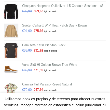
Chaqueta Neopreno Quiksilver 1.5 Capsule Sessions L/S
€
99,90
€
69,63
igic incluido
Suéter Carhartt WIP Heat Patch Dusty Brown
€
94,90
€
75,92
igic incluido
Camiseta Katin Pit Stop Black
€
39,90
€
31,92
igic incluido
Vans Sk8-Hi Golden Brown True White
€
89,90
€
71,92
igic incluido
Camisa Huf Paraiso Resort Natural
€
79,90
€
47,94
igic incluido
Utilizamos cookies propias y de terceros para ofrecer nuestros
servicios, recoger información estadística e incluir publicidad. Si