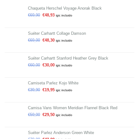
Chaqueta Herschel Voyage Anorak Black
€
69,90
€
48,93
igic incluido
Suéter Carhartt Collage Damson
€
69,00
€
48,30
igic incluido
Suéter Carhartt Stanford Heather Grey Black
€
60,00
€
30,00
igic incluido
Camiseta Parlez Kojo White
€
39,90
€
19,95
igic incluido
Camisa Vans Women Meridian Flannel Black Red
€
59,00
€
29,50
igic incluido
Suéter Parlez Anderson Green White