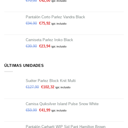
€
70,00
€
42,00
igic incluido
Pantalón Corto Parlez Vandra Black
€
94,90
€
75,92
igic incluido
Camiseta Parlez Iroko Black
€
39,90
€
23,94
igic incluido
ÚLTIMAS UNIDADES
Suéter Parlez Block Knit Multi
€
127,90
€
102,32
igic incluido
Camisa Quiksilver Island Pulse Snow White
€
59,99
€
41,99
igic incluido
Pantalón Carhartt WIP Sid Pant Hamilton Brown