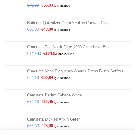
€
79,90
€
55,93
igic incluido
Bañador Quiksilver Omni Scallop Canyon Clay
€
60,00
€
48,00
igic incluido
Chaqueta The North Face 1990 Clear Lake Blue
€
149,90
€
104,93
igic incluido
Chaqueta Vans Frequency Anorak Dress Blues Saffron
€
84,90
€
50,94
igic incluido
Camiseta Parlez Cabane White
€
64,90
€
32,45
igic incluido
Camiseta Dickies Aitkin Green
€
35,00
€
28,00
igic incluido