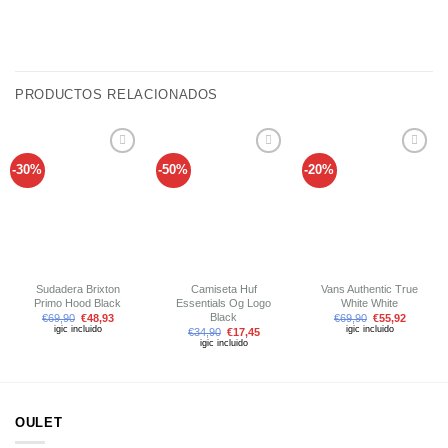
PRODUCTOS RELACIONADOS
-30%
-50%
-20%
Añadir
Añadir
Añadir
a tu
a tu
a tu
lista de
lista de
lista de
deseos
deseos
deseos
Sudadera Brixton
Camiseta Huf
Vans Authentic True
Primo Hood Black
Essentials Og Logo
White White
Black
€
69,90
€
48,93
€
69,90
€
55,92
igic incluido
igic incluido
€
34,90
€
17,45
igic incluido
OULET