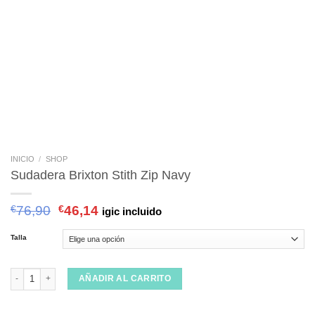
INICIO
/
SHOP
Sudadera Brixton Stith Zip Navy
€
76,90
€
46,14
igic incluido
Talla
Sudadera Brixton Stith Zip Navy cantidad
AÑADIR AL CARRITO