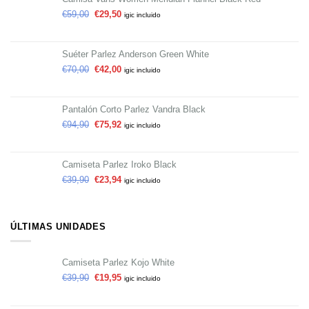
€
59,00
€
29,50
igic incluido
Suéter Parlez Anderson Green White
€
70,00
€
42,00
igic incluido
Pantalón Corto Parlez Vandra Black
€
94,90
€
75,92
igic incluido
Camiseta Parlez Iroko Black
€
39,90
€
23,94
igic incluido
ÚLTIMAS UNIDADES
Camiseta Parlez Kojo White
€
39,90
€
19,95
igic incluido