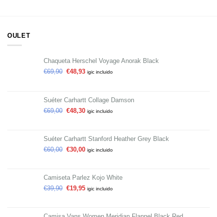
OULET
Chaqueta Herschel Voyage Anorak Black
€
69,90
€
48,93
igic incluido
Suéter Carhartt Collage Damson
€
69,00
€
48,30
igic incluido
Suéter Carhartt Stanford Heather Grey Black
€
60,00
€
30,00
igic incluido
Camiseta Parlez Kojo White
€
39,90
€
19,95
igic incluido
Camisa Vans Women Meridian Flannel Black Red