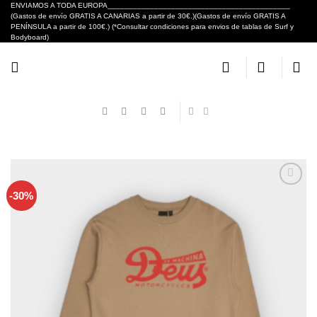
Skip
ENVIAMOS A TODA EUROPA___________________________________________
(Gastos de envío GRATIS A CANARIAS a partir de 30€.)(Gastos de envío GRATIS A
to
PENÍNSULA a partir de 100€.) (*Consultar condiciones para envios de tablas de Surf y
content
Bodyboard)
-30%
Añadir
a tu
lista de
deseos