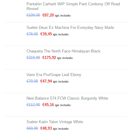
Pantalón Carhartt WIP Simple Pant Corduroy Off Road
Rinsed
€
109,00
€
87,20
igic incluido
Suéter Deus Ex Machina For Everyday Navy Marle
€
78,90
€
39,45
igic incluido
Chaqueta The North Face Himalayan Black
€
219,90
€
175,92
igic incluido
Vans Era Pro/Grape Leaf Ebony
€
79,90
€
47,94
igic incluido
New Balance 574 FCW Classic Burgundy White
€
112,90
€
45,16
igic incluido
Suéter Katin Talon Vintage White
€
69,90
€
48,93
igic incluido