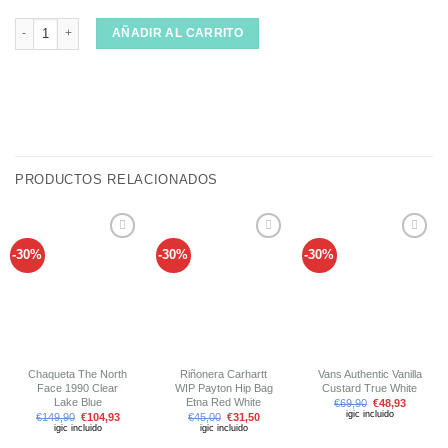
Suéter Deus Ex Machina Relief Khaki cantidad
AÑADIR AL CARRITO
PRODUCTOS RELACIONADOS
-30%
-30%
-30%
Añadir
Añadir
Añadir
a tu
a tu
a tu
lista de
lista de
lista de
deseos
deseos
deseos
Chaqueta The North
Riñonera Carhartt
Vans Authentic Vanilla
Face 1990 Clear
WIP Payton Hip Bag
Custard True White
Lake Blue
Etna Red White
€
69,90
€
48,93
igic incluido
€
149,90
€
104,93
€
45,00
€
31,50
igic incluido
igic incluido