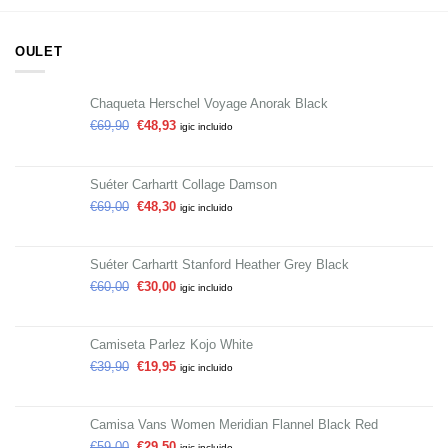
OULET
Chaqueta Herschel Voyage Anorak Black
€
69,90
€
48,93
igic incluido
Suéter Carhartt Collage Damson
€
69,00
€
48,30
igic incluido
Suéter Carhartt Stanford Heather Grey Black
€
60,00
€
30,00
igic incluido
Camiseta Parlez Kojo White
€
39,90
€
19,95
igic incluido
Camisa Vans Women Meridian Flannel Black Red
€
59,00
€
29,50
igic incluido