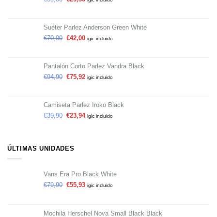
Suéter Parlez Anderson Green White
€
70,00
€
42,00
igic incluido
Pantalón Corto Parlez Vandra Black
€
94,90
€
75,92
igic incluido
Camiseta Parlez Iroko Black
€
39,90
€
23,94
igic incluido
ÚLTIMAS UNIDADES
Vans Era Pro Black White
€
79,90
€
55,93
igic incluido
Mochila Herschel Nova Small Black Black