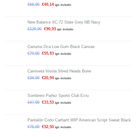
€
66,90
€
40,14
igic incluido
New Balance XC-72 Slate Grey NB Navy
€
129,90
€
90,93
igic incluido
Cariuma Oca Low Gum Black Canvas
€
79,90
€
55,93
igic incluido
Camiseta Vissla Shred Heads Bone
€
34,90
€
20,94
igic incluido
Sombrero Parlez Sports Club Ecru
€
47,90
€
33,53
igic incluido
Pantalón Corto Carhartt WIP American Script Sweat Black
€
75,00
€
52,50
igic incluido