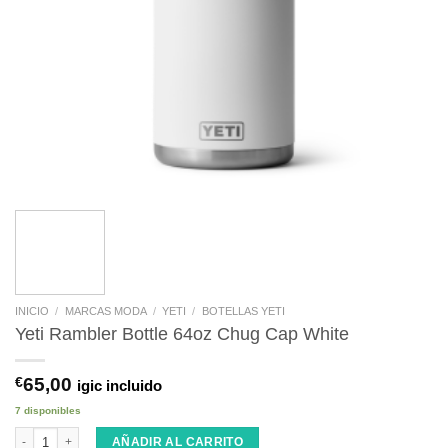
INICIO
/
MARCAS MODA
/
YETI
/
BOTELLAS YETI
Yeti Rambler Bottle 64oz Chug Cap White
€
65,00
igic incluido
7 disponibles
Yeti Rambler Bottle 64oz Chug Cap White cantidad
AÑADIR AL CARRITO