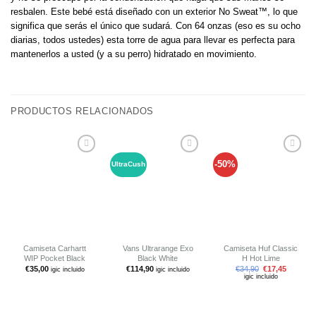
resbalen. Este bebé está diseñado con un exterior No Sweat™, lo que
significa que serás el único que sudará. Con 64 onzas (eso es su ocho
diarias, todos ustedes) esta torre de agua para llevar es perfecta para
mantenerlos a usted (y a su perro) hidratado en movimiento.
PRODUCTOS RELACIONADOS
-50%
UltraCush
Añadir
Añadir
Añadir
a tu
a tu
a tu
lista de
lista de
lista de
deseos
deseos
deseos
Camiseta Carhartt
Vans Ultrarange Exo
Camiseta Huf Classic
WIP Pocket Black
Black White
H Hot Lime
€
35,00
€
114,90
€
34,90
€
17,45
igic incluido
igic incluido
igic incluido