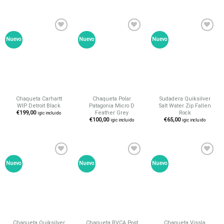
Nuevo
Nuevo
Nuevo
Añadir
Añadir
Añadir
a tu
a tu
a tu
lista de
lista de
lista de
deseos
deseos
deseos
Chaqueta Carhartt
Chaqueta Polar
Sudadera Quiksilver
WIP Detroit Black
Patagonia Micro D
Salt Water Zip Fallen
Feather Grey
Rock
€
199,00
igic incluido
€
100,00
€
65,00
igic incluido
igic incluido
Nuevo
Nuevo
Nuevo
Añadir
Añadir
Añadir
a tu
a tu
a tu
lista de
lista de
lista de
deseos
deseos
deseos
Chaqueta Quiksilver
Chaqueta RVCA Post
Chaqueta Vissla