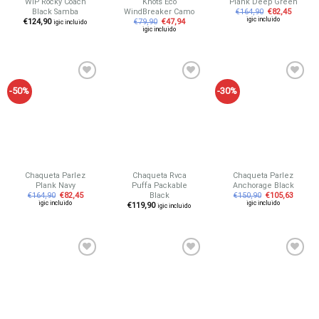
WIP Rocky Coach
Knots Eco
Plank Deep Green
Black Samba
WindBreaker Camo
€
164,90
€
82,45
igic incluido
€
124,90
€
79,90
€
47,94
igic incluido
igic incluido
-50%
-30%
Añadir
Añadir
Añadir
a tu
a tu
a tu
lista de
lista de
lista de
deseos
deseos
deseos
Chaqueta Parlez
Chaqueta Rvca
Chaqueta Parlez
Plank Navy
Puffa Packable
Anchorage Black
Black
€
164,90
€
82,45
€
150,90
€
105,63
igic incluido
igic incluido
€
119,90
igic incluido
Añadir
Añadir
Añadir
a tu
a tu
a tu
lista de
lista de
lista de
deseos
deseos
deseos