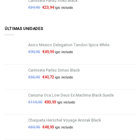
Camiseta Parlez Iroko Black
€
39,90
€
23,94
igic incluido
ÚLTIMAS UNIDADES
Asics Mexico Delegation Tandori Spice White
€
99,90
€
49,95
igic incluido
Camiseta Parlez Dimas Black
€
50,90
€
40,72
igic incluido
Cariuma Oca Low Deus Ex Machina Black Suede
€
119,90
€
83,93
igic incluido
Chaqueta Herschel Voyage Anorak Black
€
69,90
€
48,93
igic incluido