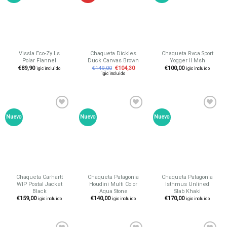
a tu
a tu
a tu
lista de
lista de
lista de
deseos
deseos
deseos
Vissla Eco-Zy Ls
Chaqueta Dickies
Chaqueta Rvca Sport
Polar Flannel
Duck Canvas Brown
Yogger II Msh
€
89,90
€
149,00
€
104,30
€
100,00
igic incluido
igic incluido
igic incluido
Nuevo
Nuevo
Nuevo
Añadir
Añadir
Añadir
a tu
a tu
a tu
lista de
lista de
lista de
deseos
deseos
deseos
Chaqueta Carhartt
Chaqueta Patagonia
Chaqueta Patagonia
WIP Postal Jacket
Houdini Multi Color
Isthmus Unlined
Black
Aqua Stone
Slab Khaki
€
159,00
€
140,00
€
170,00
igic incluido
igic incluido
igic incluido