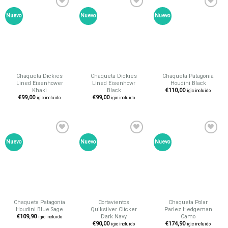
Nuevo
Nuevo
Nuevo
Añadir
Añadir
Añadir
a tu
a tu
a tu
lista de
lista de
lista de
deseos
deseos
deseos
Chaqueta Dickies
Chaqueta Dickies
Chaqueta Patagonia
Lined Eisenhower
Lined Eisenhowr
Houdini Black
Khaki
Black
€
110,00
igic incluido
€
99,00
€
99,00
igic incluido
igic incluido
Nuevo
Nuevo
Nuevo
Añadir
Añadir
Añadir
a tu
a tu
a tu
lista de
lista de
lista de
deseos
deseos
deseos
Chaqueta Patagonia
Cortavientos
Chaqueta Polar
Houdini Blue Sage
Quiksilver Clicker
Parlez Hedgeman
Dark Navy
Camo
€
109,90
igic incluido
€
90,00
€
174,90
igic incluido
igic incluido