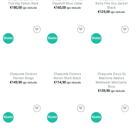
Full Rig Fallen Rock
Dayshift Blue Collar
Keny Pile Eco Jacket
Black
€
180,00
€
160,00
igic incluido
igic incluido
€
129,00
igic incluido
Nuevo
Nuevo
Nuevo
Añadir
Añadir
Añadir
a tu
a tu
a tu
lista de
lista de
lista de
deseos
deseos
deseos
Chaqueta Dickies
Chaqueta Dickies
Chaqueta Deus Ex
Painter Beige
Ronan Shell Black
Machina Addres
Workwear Mechanic
€
149,90
€
114,90
igic incluido
igic incluido
Blue
€
159,90
igic incluido
Nuevo
Nuevo
Nuevo
Añadir
Añadir
Añadir
a tu
a tu
a tu
lista de
lista de
lista de
deseos
deseos
deseos