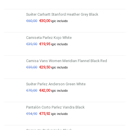
Suéter Carhartt Stanford Heather Grey Black
€
60,00
€
30,00
igic incluido
Camiseta Parlez Kojo White
€
39,90
€
19,95
igic incluido
Camisa Vans Women Meridian Flannel Black Red
€
59,00
€
29,50
igic incluido
Suéter Parlez Anderson Green White
€
70,00
€
42,00
igic incluido
Pantalón Corto Parlez Vandra Black
€
94,90
€
75,92
igic incluido