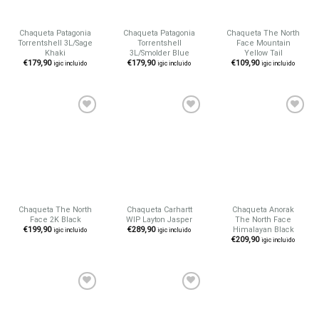
Chaqueta Patagonia
Chaqueta Patagonia
Chaqueta The North
Torrentshell 3L/Sage
Torrentshell
Face Mountain
Khaki
3L/Smolder Blue
Yellow Tail
€
179,90
€
179,90
€
109,90
igic incluido
igic incluido
igic incluido
Añadir
Añadir
Añadir
a tu
a tu
a tu
lista de
lista de
lista de
deseos
deseos
deseos
Chaqueta The North
Chaqueta Carhartt
Chaqueta Anorak
Face 2K Black
WIP Layton Jasper
The North Face
Himalayan Black
€
199,90
€
289,90
igic incluido
igic incluido
€
209,90
igic incluido
Añadir
Añadir
a tu
a tu