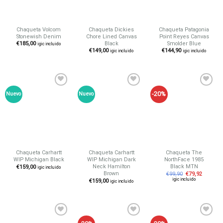
Chaqueta Volcom
Chaqueta Dickies
Chaqueta Patagonia
Stonewish Denim
Chore Lined Canvas
Point Reyes Canvas
Black
Smolder Blue
€
185,00
igic incluido
€
149,00
€
144,90
igic incluido
igic incluido
-20%
Nuevo
Nuevo
Añadir
Añadir
Añadir
a tu
a tu
a tu
lista de
lista de
lista de
deseos
deseos
deseos
Chaqueta Carhartt
Chaqueta Carhartt
Chaqueta The
WIP Michigan Black
WIP Michigan Dark
NorthFace 1985
Neck Hamilton
Black MTN
€
159,00
igic incluido
Brown
€
99,90
€
79,92
igic incluido
€
159,00
igic incluido