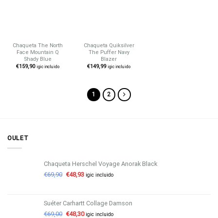
lista de
lista de
deseos
deseos
Chaqueta The North
Chaqueta Quiksilver
Face Mountain Q
The Puffer Navy
Shady Blue
Blazer
€
159,90
€
149,99
igic incluido
igic incluido
1
2
OULET
Chaqueta Herschel Voyage Anorak Black
€
69,90
€
48,93
igic incluido
Suéter Carhartt Collage Damson
€
69,00
€
48,30
igic incluido