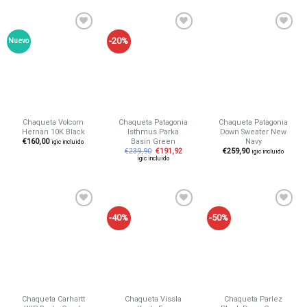
-20%
Nuevo
Añadir
Añadir
Añadir
a tu
a tu
a tu
lista de
lista de
lista de
deseos
deseos
deseos
Chaqueta Volcom
Chaqueta Patagonia
Chaqueta Patagonia
Hernan 10K Black
Isthmus Parka
Down Sweater New
Basin Green
Navy
€
160,00
igic incluido
€
239,90
€
191,92
€
259,90
igic incluido
igic incluido
-40%
-50%
Añadir
Añadir
Añadir
a tu
a tu
a tu
lista de
lista de
lista de
deseos
deseos
deseos
Chaqueta Carhartt
Chaqueta Vissla
Chaqueta Parlez