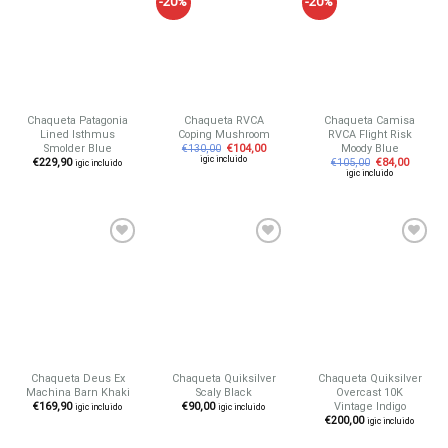
-20%
-20%
Añadir
Añadir
Añadir
a tu
a tu
a tu
lista de
lista de
lista de
deseos
deseos
deseos
Chaqueta Patagonia
Chaqueta RVCA
Chaqueta Camisa
Lined Isthmus
Coping Mushroom
RVCA Flight Risk
Smolder Blue
Moody Blue
€
130,00
€
104,00
igic incluido
€
229,90
€
105,00
€
84,00
igic incluido
igic incluido
Añadir
Añadir
Añadir
a tu
a tu
a tu
lista de
lista de
lista de
deseos
deseos
deseos
Chaqueta Deus Ex
Chaqueta Quiksilver
Chaqueta Quiksilver
Machina Barn Khaki
Scaly Black
Overcast 10K
Vintage Indigo
€
169,90
€
90,00
igic incluido
igic incluido
€
200,00
igic incluido