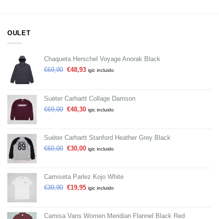
OULET
Chaqueta Herschel Voyage Anorak Black
€
69,90
€
48,93
igic incluido
Suéter Carhartt Collage Damson
€
69,00
€
48,30
igic incluido
Suéter Carhartt Stanford Heather Grey Black
€
60,00
€
30,00
igic incluido
Camiseta Parlez Kojo White
€
39,90
€
19,95
igic incluido
Camisa Vans Women Meridian Flannel Black Red