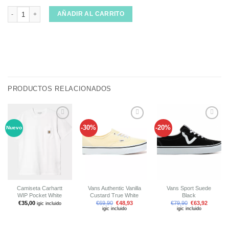
Chaqueta Dickies Painter Beige cantidad
AÑADIR AL CARRITO
PRODUCTOS RELACIONADOS
-30%
-20%
Nuevo
Añadir
Añadir
Añadir
a tu
a tu
a tu
lista de
lista de
lista de
deseos
deseos
deseos
Camiseta Carhartt
Vans Authentic Vanilla
Vans Sport Suede
WIP Pocket White
Custard True White
Black
€
35,00
€
69,90
€
48,93
€
79,90
€
63,92
igic incluido
igic incluido
igic incluido