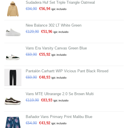
Sudadera Huf Set Triple Triangle Oatmeal
€
94,90
€
56,94
igic incluido
New Balance 302 LT White Green
€
129,90
€
51,96
igic incluido
Vans Era Varsity Canvas Green Blue
€
69,90
€
55,92
igic incluido
Pantalón Carhartt WIP Vicious Pant Black Rinsed
€
69,90
€
48,93
igic incluido
Vans MTE Ultrarange 2.0 Se Brown Multi
€
119,90
€
83,93
igic incluido
Bañador Vans Primary Print Malibu Blue
€
54,90
€
43,92
igic incluido