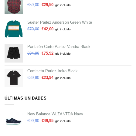
€
59,00
€
29,50
igic incluido
Suéter Parlez Anderson Green White
€
70,00
€
42,00
igic incluido
Pantalón Corto Parlez Vandra Black
€
94,90
€
75,92
igic incluido
Camiseta Parlez Iroko Black
€
39,90
€
23,94
igic incluido
ÚLTIMAS UNIDADES
New Balance WLZANTDA Navy
€
99,90
€
49,95
igic incluido