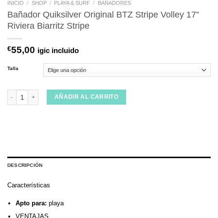
INICIO
/
SHOP
/
PLAYA & SURF
/
BAÑADORES
Bañador Quiksilver Original BTZ Stripe Volley 17”
Riviera Biarritz Stripe
€
55,00
igic incluido
Talla
Bañador Quiksilver Original BTZ Stripe Volley 17'' Riviera Biarritz Stripe can
AÑADIR AL CARRITO
DESCRIPCIÓN
Características
Apto para:
playa
VENTAJAS