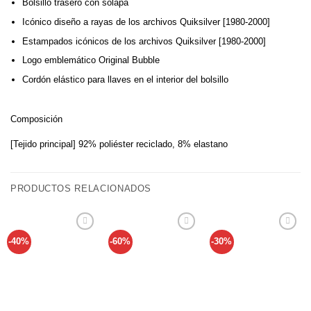
Bolsillo trasero con solapa
Icónico diseño a rayas de los archivos Quiksilver [1980-2000]
Estampados icónicos de los archivos Quiksilver [1980-2000]
Logo emblemático Original Bubble
Cordón elástico para llaves en el interior del bolsillo
Composición
[Tejido principal] 92% poliéster reciclado, 8% elastano
PRODUCTOS RELACIONADOS
-40%
-60%
-30%
Añadir
Añadir
Añadir
a tu
a tu
a tu
lista de
lista de
lista de
deseos
deseos
deseos