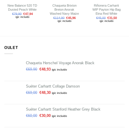
New Balance 520 TD
Chaqueta Brixton
Riñonera Carhartt
Dusted Peach White
Breton Anorak
WIP Payton Hip Bag
Washed Navy Maize
Etna Red White
€
79,90
€
47,94
igic incluido
€
114,90
€
45,96
€
45,00
€
31,50
igic incluido
igic incluido
OULET
Chaqueta Herschel Voyage Anorak Black
€
69,90
€
48,93
igic incluido
Suéter Carhartt Collage Damson
€
69,00
€
48,30
igic incluido
Suéter Carhartt Stanford Heather Grey Black
€
60,00
€
30,00
igic incluido