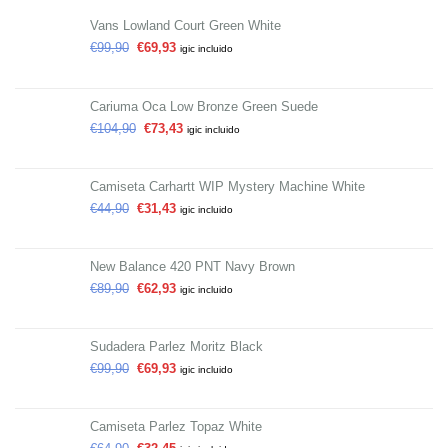
Vans Lowland Court Green White
€
99,90
€
69,93
igic incluido
Cariuma Oca Low Bronze Green Suede
€
104,90
€
73,43
igic incluido
Camiseta Carhartt WIP Mystery Machine White
€
44,90
€
31,43
igic incluido
New Balance 420 PNT Navy Brown
€
89,90
€
62,93
igic incluido
Sudadera Parlez Moritz Black
€
99,90
€
69,93
igic incluido
Camiseta Parlez Topaz White