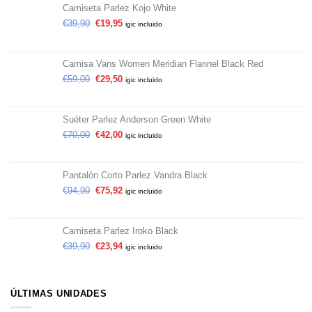
Camiseta Parlez Kojo White
€
39,90
€
19,95
igic incluido
Camisa Vans Women Meridian Flannel Black Red
€
59,00
€
29,50
igic incluido
Suéter Parlez Anderson Green White
€
70,00
€
42,00
igic incluido
Pantalón Corto Parlez Vandra Black
€
94,90
€
75,92
igic incluido
Camiseta Parlez Iroko Black
€
39,90
€
23,94
igic incluido
ÚLTIMAS UNIDADES