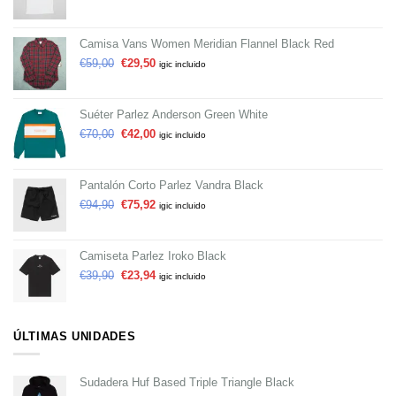
Camisa Vans Women Meridian Flannel Black Red
€
59,00
€
29,50
igic incluido
Suéter Parlez Anderson Green White
€
70,00
€
42,00
igic incluido
Pantalón Corto Parlez Vandra Black
€
94,90
€
75,92
igic incluido
Camiseta Parlez Iroko Black
€
39,90
€
23,94
igic incluido
ÚLTIMAS UNIDADES
Sudadera Huf Based Triple Triangle Black