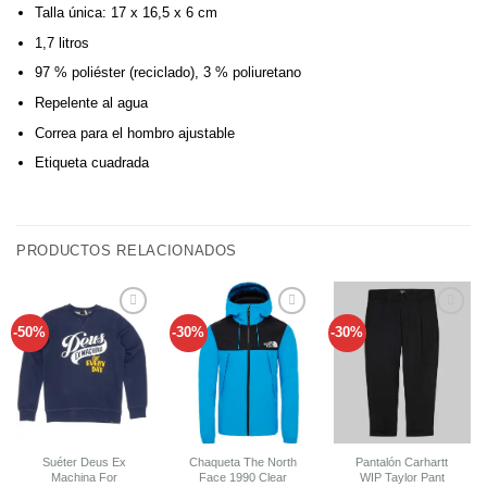
Talla única: 17 x 16,5 x 6 cm
1,7 litros
97 % poliéster (reciclado), 3 % poliuretano
Repelente al agua
Correa para el hombro ajustable
Etiqueta cuadrada
PRODUCTOS RELACIONADOS
-50%
-30%
-30%
Añadir
Añadir
Añadir
a tu
a tu
a tu
lista de
lista de
lista de
deseos
deseos
deseos
Suéter Deus Ex
Chaqueta The North
Pantalón Carhartt
Machina For
Face 1990 Clear
WIP Taylor Pant