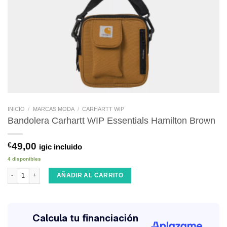
INICIO
/
MARCAS MODA
/
CARHARTT WIP
Bandolera Carhartt WIP Essentials Hamilton Brown
€
49,00
igic incluido
4 disponibles
Bandolera Carhartt WIP Essentials Hamilton Brown cantidad
AÑADIR AL CARRITO