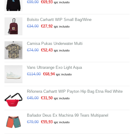
€
99,90
€
69,93
igic incluido
Bolsito Carhartt WIP Small Bag/Wine
€
34,90
€
27,92
igic incluido
Camisa Pukas Underwater Multi
€
74,90
€
52,43
igic incluido
Vans Ultrarange Exo Light Aqua
€
114,90
€
68,94
igic incluido
Riñonera Carhartt WIP Payton Hip Bag Etna Red White
€
45,00
€
31,50
igic incluido
Bañador Deus Ex Machina 99 Tears Multipanel
€
79,90
€
55,93
igic incluido