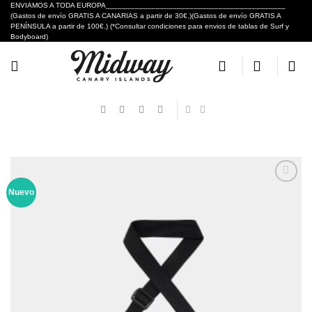
Skip
ENVIAMOS A TODA EUROPA___________________________________________
(Gastos de envío GRATIS A CANARIAS a partir de 30€.)(Gastos de envío GRATIS A
to
PENÍNSULA a partir de 100€.) (*Consultar condiciones para envios de tablas de Surf y
content
Bodyboard)
Nuevo
Añadir
a tu
lista de
deseos