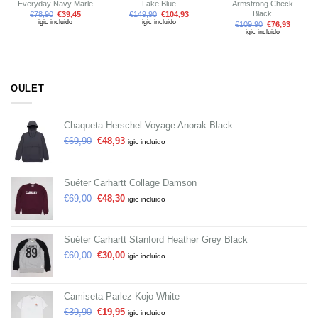
Everyday Navy Marle
Lake Blue
Armstrong Check
Black
€
78,90
€
39,45
€
149,90
€
104,93
igic incluido
igic incluido
€
109,90
€
76,93
igic incluido
OULET
Chaqueta Herschel Voyage Anorak Black
€
69,90
€
48,93
igic incluido
Suéter Carhartt Collage Damson
€
69,00
€
48,30
igic incluido
Suéter Carhartt Stanford Heather Grey Black
€
60,00
€
30,00
igic incluido
Camiseta Parlez Kojo White
€
39,90
€
19,95
igic incluido