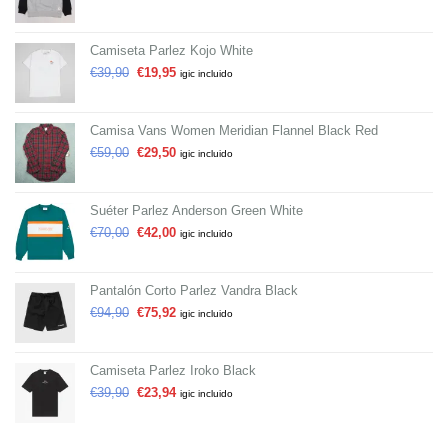
Camiseta Parlez Kojo White
€
39,90
€
19,95
igic incluido
Camisa Vans Women Meridian Flannel Black Red
€
59,00
€
29,50
igic incluido
Suéter Parlez Anderson Green White
€
70,00
€
42,00
igic incluido
Pantalón Corto Parlez Vandra Black
€
94,90
€
75,92
igic incluido
Camiseta Parlez Iroko Black
€
39,90
€
23,94
igic incluido