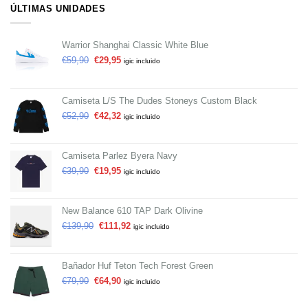
ÚLTIMAS UNIDADES
Warrior Shanghai Classic White Blue
€
59,90
€
29,95
igic incluido
Camiseta L/S The Dudes Stoneys Custom Black
€
52,90
€
42,32
igic incluido
Camiseta Parlez Byera Navy
€
39,90
€
19,95
igic incluido
New Balance 610 TAP Dark Olivine
€
139,90
€
111,92
igic incluido
Bañador Huf Teton Tech Forest Green
€
79,90
€
64,90
igic incluido