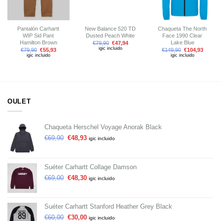
Pantalón Carhartt
New Balance 520 TD
Chaqueta The North
WIP Sid Pant
Dusted Peach White
Face 1990 Clear
Hamilton Brown
Lake Blue
€
79,90
€
47,94
igic incluido
€
79,90
€
55,93
€
149,90
€
104,93
igic incluido
igic incluido
OULET
Chaqueta Herschel Voyage Anorak Black
€
69,90
€
48,93
igic incluido
Suéter Carhartt Collage Damson
€
69,00
€
48,30
igic incluido
Suéter Carhartt Stanford Heather Grey Black
€
60,00
€
30,00
igic incluido