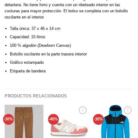
delantera. No tiene forro y cuenta con un ribeteado interior en las
costuras para mayor protección. El bolso se completa con un bolsillo
oscilante en el interior.
Talla única: 37 x 46 x 14 cm
Capacidad: 15 litros
100 % algodón (Dearborn Canvas)
Bolsillo oscilante en la parte trasera interior
Gráfico estampado
Etiqueta de bandera
PRODUCTOS RELACIONADOS
-30%
-40%
-30%
Añadir
Añadir
Añadir
a tu
a tu
a tu
lista de
lista de
lista de
deseos
deseos
deseos