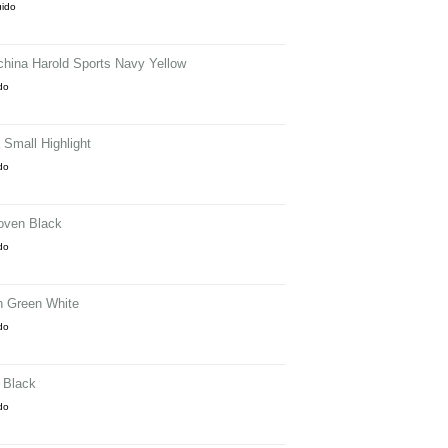
uido
hina Harold Sports Navy Yellow
ido
Small Highlight
ido
oven Black
ido
n Green White
ido
 Black
ido