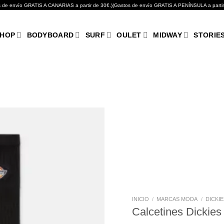
GRATIS A CANARIAS a partir de 30€.)(Gastos de envío GRATIS A PENÍNSULA a partir de 10
HOP
BODYBOARD
SURF
OULET
MIDWAY
STORIE
Añadir
a tu
lista de
deseos
INICIO
/
MARCAS MODA
/
DICKIE
Calcetines Dickies