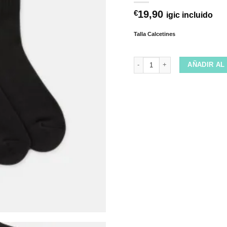
19,90
€
igic incluido
Talla Calcetines
Calcetines Dickies Valley Grove
AÑADIR AL