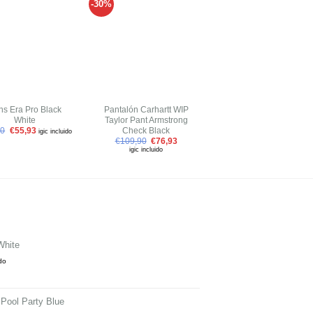
-30%
-30%
Añadir
Añadir
Añadir
a tu
a tu
a tu
lista de
lista de
lista de
deseos
deseos
deseos
+
+
ns Era Pro Black
Pantalón Carhartt WIP
Vans Authentic Vanilla
White
Taylor Pant Armstrong
Custard True White
Check Black
90
€
55,93
€
69,90
€
48,93
igic incluido
igic incluid
€
109,90
€
76,93
igic incluido
White
ido
 Pool Party Blue