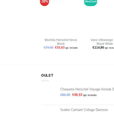
-30%
UltraCush
Añadir
a tu
lista de
l
deseos
+
+
Mochila Herschel Nova
Vans Ultrarange
Black
Black White
€
79,90
€
55,93
€
114,90
igic incluido
igic incl
OULET
Chaqueta Herschel Voyage Anorak 
€
69,90
€
48,93
igic incluido
Suéter Carhartt Collage Damson