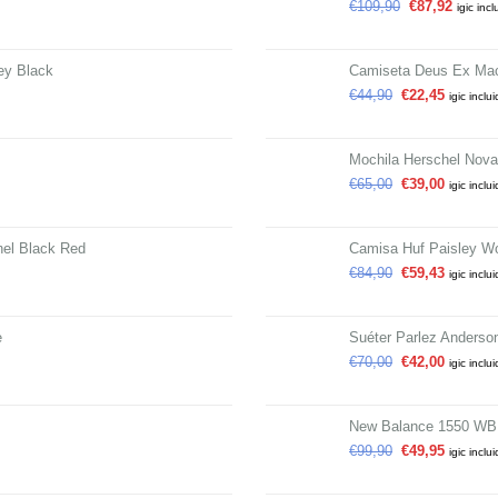
€
109,90
€
87,92
igic incl
ey Black
Camiseta Deus Ex Mac
€
44,90
€
22,45
igic inclu
Mochila Herschel Nova 
€
65,00
€
39,00
igic inclu
el Black Red
Camisa Huf Paisley W
€
84,90
€
59,43
igic inclu
e
Suéter Parlez Anderso
€
70,00
€
42,00
igic inclu
New Balance 1550 WB
€
99,90
€
49,95
igic inclu