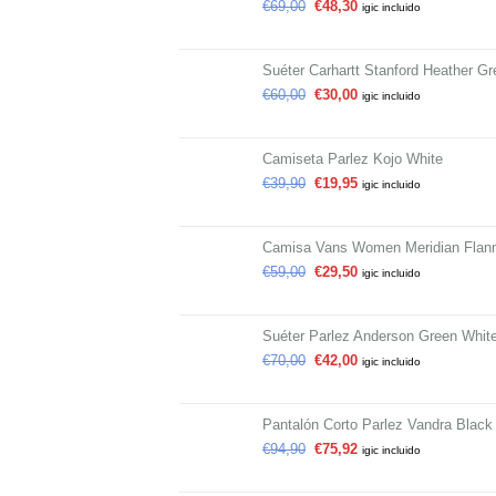
€
69,00
€
48,30
igic incluido
Suéter Carhartt Stanford Heather Gr
€
60,00
€
30,00
igic incluido
Camiseta Parlez Kojo White
€
39,90
€
19,95
igic incluido
Camisa Vans Women Meridian Flann
€
59,00
€
29,50
igic incluido
Suéter Parlez Anderson Green Whit
€
70,00
€
42,00
igic incluido
Pantalón Corto Parlez Vandra Black
€
94,90
€
75,92
igic incluido