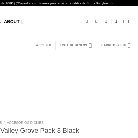
0€.) (*Consultar condiciones para envios de tablas de Surf y Bodyboard)
S
ABOUT
ACCEDER
LISTA DE DESEOS
CARRITO /
€
0,00
S
/
ACCESORIOS DICKIES
 Valley Grove Pack 3 Black