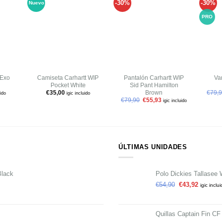
-30%
-30%
Nuevo
Añadir
Añadir
Añadir
a tu
a tu
a tu
PRO
ista de
lista de
lista de
deseos
deseos
deseos
+
+
+
 Exo
Camiseta Carhartt WIP
Pantalón Carhartt WIP
Va
Pocket White
Sid Pant Hamilton
Brown
€
35,00
€
79,
uido
igic incluido
€
79,90
€
55,93
igic incluido
ÚLTIMAS UNIDADES
Black
Polo Dickies Tallasee 
€
54,90
€
43,92
igic inclu
Quillas Captain Fin CF