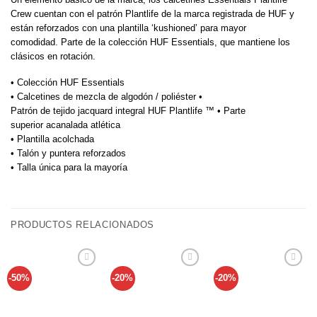
Crew cuentan con el patrón Plantlife de la marca registrada de HUF y
están reforzados con una plantilla ‘kushioned’ para mayor
comodidad. Parte de la colección HUF Essentials, que mantiene los
clásicos en rotación.
• Colección HUF Essentials
• Calcetines de mezcla de algodón / poliéster •
Patrón de tejido jacquard integral HUF Plantlife ™ • Parte
superior acanalada atlética
• Plantilla acolchada
• Talón y puntera reforzados
• Talla única para la mayoría
PRODUCTOS RELACIONADOS
-50%
-20%
-20%
Añadir
Añadir
Añadir
a tu
a tu
a tu
lista de
lista de
lista de
deseos
deseos
deseos