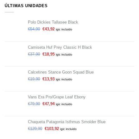
ÚLTIMAS UNIDADES
Polo Dickies Tallasee Black
€
54,90
€
43,92
igic incluido
Camiseta Huf Prey Classic H Black
€
37,90
€
18,95
igic incluido
Calcetines Stance Goon Squad Blue
€
19,90
€
13,93
igic incluido
Vans Era Pro/Grape Leaf Ebony
€
79,90
€
47,94
igic incluido
Chaqueta Patagonia Isthmus Smolder Blue
€
129,90
€
103,92
igic incluido