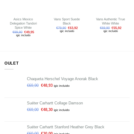
Asics Mexico
Vans Sport Suede
Vans Authentic True
Delegation Tandori
Black
White White
Spice White
€
79,90
€
63,92
€
69,90
€
55,92
igic incluido
igic incluido
€
99,90
€
49,95
igic incluido
OULET
Chaqueta Herschel Voyage Anorak Black
€
69,90
€
48,93
igic incluido
Suéter Carhartt Collage Damson
€
69,00
€
48,30
igic incluido
Suéter Carhartt Stanford Heather Grey Black
€
60,00
€
30,00
igic incluido