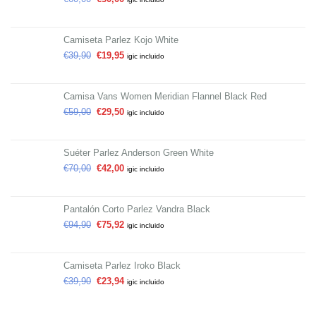
Camiseta Parlez Kojo White
€
39,90
€
19,95
igic incluido
Camisa Vans Women Meridian Flannel Black Red
€
59,00
€
29,50
igic incluido
Suéter Parlez Anderson Green White
€
70,00
€
42,00
igic incluido
Pantalón Corto Parlez Vandra Black
€
94,90
€
75,92
igic incluido
Camiseta Parlez Iroko Black
€
39,90
€
23,94
igic incluido