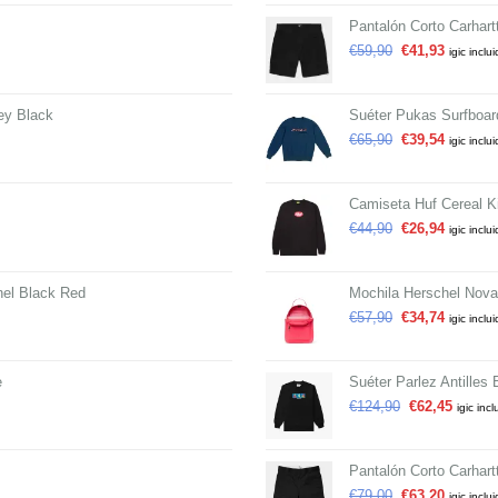
Pantalón Corto Carhar
€
59,90
€
41,93
igic inclu
ey Black
Suéter Pukas Surfboa
€
65,90
€
39,54
igic inclu
Camiseta Huf Cereal Ki
€
44,90
€
26,94
igic inclu
el Black Red
Mochila Herschel Nova
€
57,90
€
34,74
igic inclu
e
Suéter Parlez Antilles 
€
124,90
€
62,45
igic incl
Pantalón Corto Carhar
€
79,00
€
63,20
igic inclu