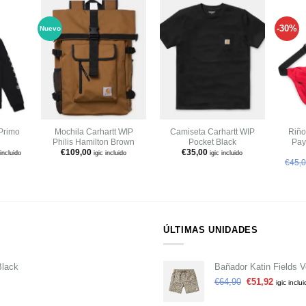
-30%
Nuevo
Añadir
Añadir
Añadir
a tu
a tu
a tu
ista de
lista de
lista de
deseos
deseos
deseos
+
+
+
Primo
Mochila Carhartt WIP
Camiseta Carhartt WIP
Riño
Philis Hamilton Brown
Pocket Black
Pay
€
109,00
€
35,00
 incluido
igic incluido
igic incluido
€
45,
ÚLTIMAS UNIDADES
Black
Bañador Katin Fields V
€
64,90
€
51,92
igic inclu