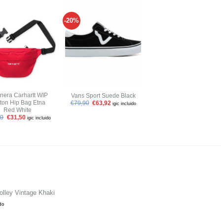
-20%
-30%
Añadir
Añadir
Añadir
a tu
a tu
a tu
lista de
lista de
lista de
deseos
deseos
deseos
+
+
nera Carhartt WIP
Pantalón Carhartt WIP
Vans Sport Suede Black
ton Hip Bag Etna
Taylor Pant Armstrong
€
79,90
€
63,92
igic incluido
Red White
Check Black
00
€
31,50
€
109,90
€
76,93
igic incluido
igic incluido
olley Vintage Khaki
ido