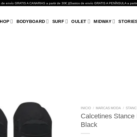
GRATIS A CANARIAS a partir de 30€.)(Gastos de envío GRATIS A PENÍNSULA a partir de 10
HOP
BODYBOARD
SURF
OULET
MIDWAY
STORIE
Añadir
a tu
lista de
deseos
INICIO
/
MARCAS MODA
/
STANC
Calcetines Stance
Black