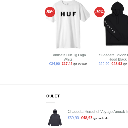
-50%
-30%
Añadir
a tu
lista de
l
deseos
+
+
Camiseta Huf Og Logo
Sudadera Brixton 
White
Hood Black
€
34,90
€
17,45
€
69,90
€
48,93
igic incluido
igic
OULET
Chaqueta Herschel Voyage Anorak 
€
69,90
€
48,93
igic incluido