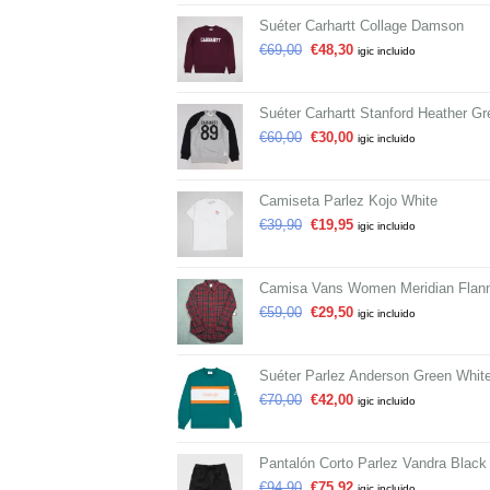
Suéter Carhartt Collage Damson
€
69,00
€
48,30
igic incluido
Suéter Carhartt Stanford Heather Gr
€
60,00
€
30,00
igic incluido
Camiseta Parlez Kojo White
€
39,90
€
19,95
igic incluido
Camisa Vans Women Meridian Flann
€
59,00
€
29,50
igic incluido
Suéter Parlez Anderson Green Whit
€
70,00
€
42,00
igic incluido
Pantalón Corto Parlez Vandra Black
€
94,90
€
75,92
igic incluido