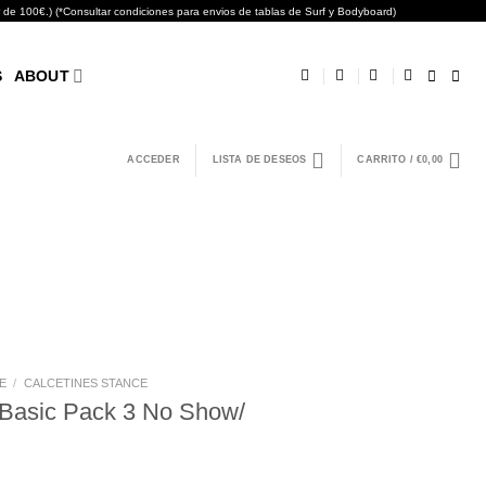
0€.) (*Consultar condiciones para envios de tablas de Surf y Bodyboard)
S
ABOUT
ACCEDER
LISTA DE DESEOS
CARRITO /
€
0,00
E
/
CALCETINES STANCE
 Basic Pack 3 No Show/