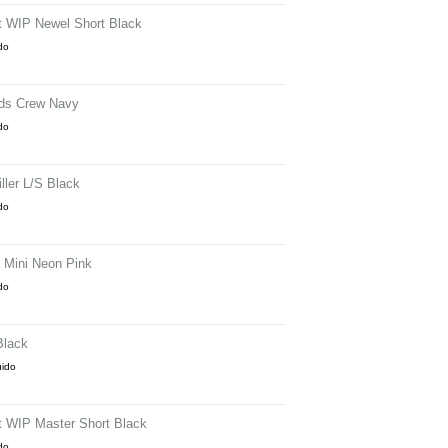
tt WIP Newel Short Black
ido
rds Crew Navy
ido
ller L/S Black
ido
 Mini Neon Pink
ido
Black
uido
tt WIP Master Short Black
ido