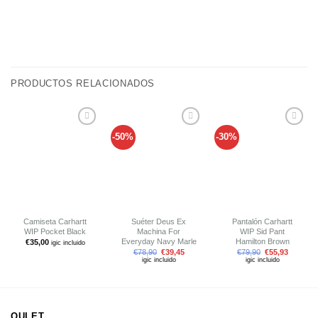
PRODUCTOS RELACIONADOS
-50%
-30%
Añadir
Añadir
Añadir
a tu
a tu
a tu
lista de
lista de
lista de
deseos
deseos
deseos
Camiseta Carhartt
Suéter Deus Ex
Pantalón Carhartt
WIP Pocket Black
Machina For
WIP Sid Pant
Everyday Navy Marle
Hamilton Brown
€
35,00
igic incluido
€
78,90
€
39,45
€
79,90
€
55,93
igic incluido
igic incluido
OULET