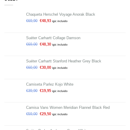
Chaqueta Herschel Voyage Anorak Black
€
69,90
€
48,93
igic incluido
Suéter Carhartt Collage Damson
€
69,00
€
48,30
igic incluido
Suéter Carhartt Stanford Heather Grey Black
€
60,00
€
30,00
igic incluido
Camiseta Parlez Kojo White
€
39,90
€
19,95
igic incluido
Camisa Vans Women Meridian Flannel Black Red
€
59,00
€
29,50
igic incluido