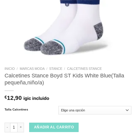
INICIO
/
MARCAS MODA
/
STANCE
/
CALCETINES STANCE
Calcetines Stance Boyd ST Kids White Blue(Talla
pequeña,niño/a)
€
12,90
igic incluido
Talla Calcetines
Calcetines Stance Boyd ST Kids White Blue(Talla pequeña,niño/a) cantidad
AÑADIR AL CARRITO