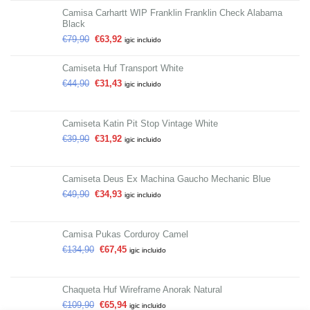
Camisa Carhartt WIP Franklin Franklin Check Alabama
Black
€
79,90
€
63,92
igic incluido
Camiseta Huf Transport White
€
44,90
€
31,43
igic incluido
Camiseta Katin Pit Stop Vintage White
€
39,90
€
31,92
igic incluido
Camiseta Deus Ex Machina Gaucho Mechanic Blue
€
49,90
€
34,93
igic incluido
Camisa Pukas Corduroy Camel
€
134,90
€
67,45
igic incluido
Chaqueta Huf Wireframe Anorak Natural
€
109,90
€
65,94
igic incluido