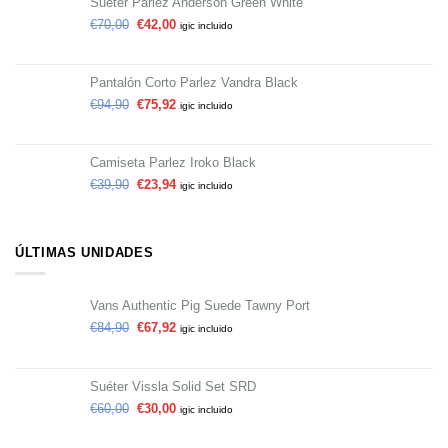
Suéter Parlez Anderson Green White
€
70,00
€
42,00
igic incluido
Pantalón Corto Parlez Vandra Black
€
94,90
€
75,92
igic incluido
Camiseta Parlez Iroko Black
€
39,90
€
23,94
igic incluido
ÚLTIMAS UNIDADES
Vans Authentic Pig Suede Tawny Port
€
84,90
€
67,92
igic incluido
Suéter Vissla Solid Set SRD
€
60,00
€
30,00
igic incluido