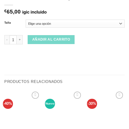
€
65,00
igic incluido
Talla
Camisa Micro Garden Garage Blue cantidad
AÑADIR AL CARRITO
PRODUCTOS RELACIONADOS
-40%
-30%
Nuevo
Añadir
Añadir
Añadir
a tu
a tu
a tu
lista de
lista de
lista de
deseos
deseos
deseos