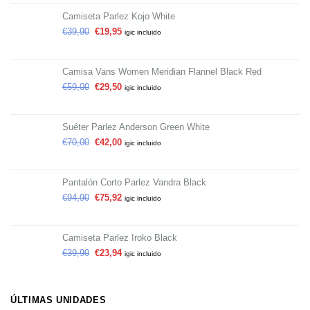
Camiseta Parlez Kojo White
€
39,90
€
19,95
igic incluido
Camisa Vans Women Meridian Flannel Black Red
€
59,00
€
29,50
igic incluido
Suéter Parlez Anderson Green White
€
70,00
€
42,00
igic incluido
Pantalón Corto Parlez Vandra Black
€
94,90
€
75,92
igic incluido
Camiseta Parlez Iroko Black
€
39,90
€
23,94
igic incluido
ÚLTIMAS UNIDADES