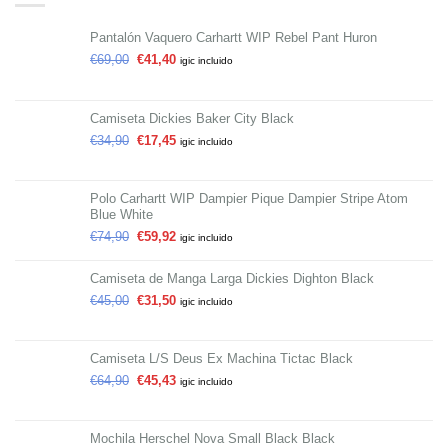
Pantalón Vaquero Carhartt WIP Rebel Pant Huron
€
69,00
€
41,40
igic incluido
Camiseta Dickies Baker City Black
€
34,90
€
17,45
igic incluido
Polo Carhartt WIP Dampier Pique Dampier Stripe Atom
Blue White
€
74,90
€
59,92
igic incluido
Camiseta de Manga Larga Dickies Dighton Black
€
45,00
€
31,50
igic incluido
Camiseta L/S Deus Ex Machina Tictac Black
€
64,90
€
45,43
igic incluido
Mochila Herschel Nova Small Black Black