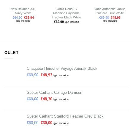
New Balance 331
Gorra Deus Ex
Vans Authentic Vanilla
Navy White
Machina Baylands
Custard True White
Trucker Black White
€
64,90
€
38,94
€
69,90
€
48,93
igic incluido
igic incluido
€
39,90
igic incluido
OULET
Chaqueta Herschel Voyage Anorak Black
€
69,90
€
48,93
igic incluido
Suéter Carhartt Collage Damson
€
69,00
€
48,30
igic incluido
Suéter Carhartt Stanford Heather Grey Black
€
60,00
€
30,00
igic incluido