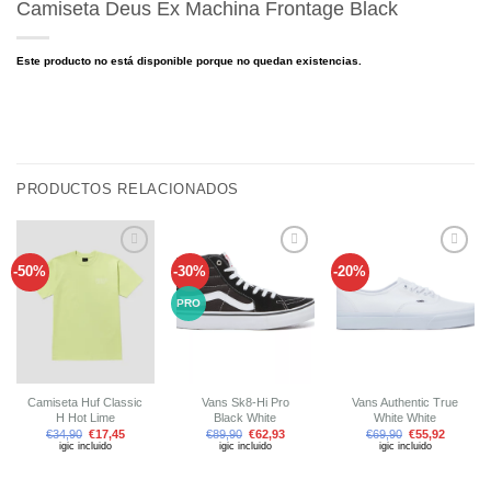
Camiseta Deus Ex Machina Frontage Black
Este producto no está disponible porque no quedan existencias.
PRODUCTOS RELACIONADOS
-50%
-30%
-20%
Añadir
Añadir
Añadir
a tu
a tu
a tu
lista de
lista de
lista de
PRO
deseos
deseos
deseos
Camiseta Huf Classic
Vans Sk8-Hi Pro
Vans Authentic True
H Hot Lime
Black White
White White
€
34,90
€
17,45
€
89,90
€
62,93
€
69,90
€
55,92
igic incluido
igic incluido
igic incluido