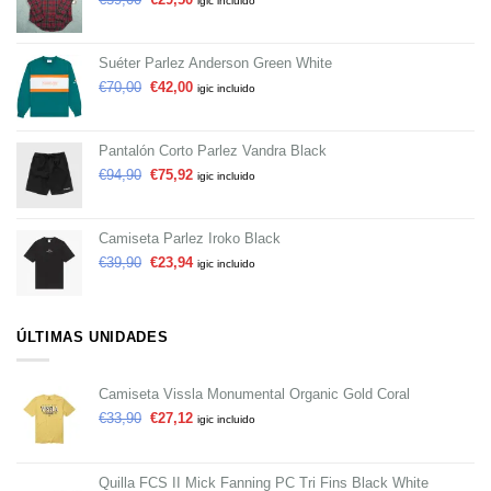
igic incluido
Suéter Parlez Anderson Green White
€
70,00
€
42,00
igic incluido
Pantalón Corto Parlez Vandra Black
€
94,90
€
75,92
igic incluido
Camiseta Parlez Iroko Black
€
39,90
€
23,94
igic incluido
ÚLTIMAS UNIDADES
Camiseta Vissla Monumental Organic Gold Coral
€
33,90
€
27,12
igic incluido
Quilla FCS II Mick Fanning PC Tri Fins Black White