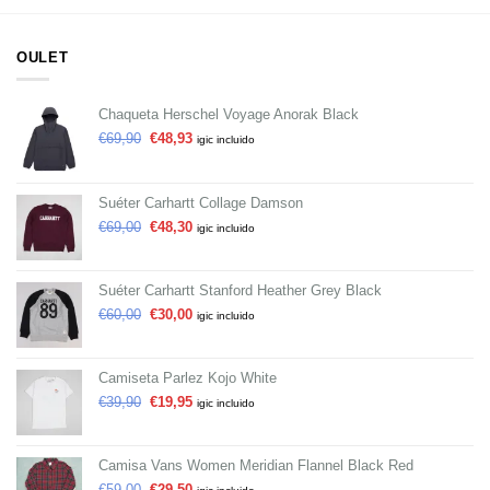
OULET
Chaqueta Herschel Voyage Anorak Black
€
69,90
€
48,93
igic incluido
Suéter Carhartt Collage Damson
€
69,00
€
48,30
igic incluido
Suéter Carhartt Stanford Heather Grey Black
€
60,00
€
30,00
igic incluido
Camiseta Parlez Kojo White
€
39,90
€
19,95
igic incluido
Camisa Vans Women Meridian Flannel Black Red
€
59,00
€
29,50