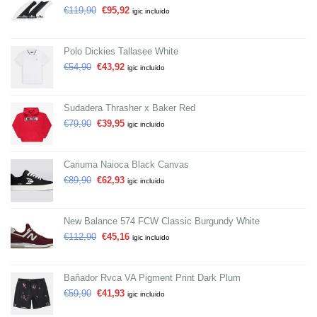
€
119,90
€
95,92
igic incluido
Polo Dickies Tallasee White
€
54,90
€
43,92
igic incluido
Sudadera Thrasher x Baker Red
€
79,90
€
39,95
igic incluido
Cariuma Naioca Black Canvas
€
89,90
€
62,93
igic incluido
New Balance 574 FCW Classic Burgundy White
€
112,90
€
45,16
igic incluido
Bañador Rvca VA Pigment Print Dark Plum
€
59,90
€
41,93
igic incluido