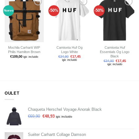
-50%
-50%
Nuevo
Añadir
Añadir
Añadir
a tu
a tu
a tu
lista de
lista de
lista de
deseos
deseos
deseos
Mochila Carhartt WIP
Camiseta Huf Og
Camiseta Huf
Philis Hamilton Brown
Logo White
Essentials Og Logo
Black
€
109,00
€
34,90
€
17,45
igic incluido
igic incluido
€
34,90
€
17,45
igic incluido
OULET
Chaqueta Herschel Voyage Anorak Black
€
69,90
€
48,93
igic incluido
Suéter Carhartt Collage Damson