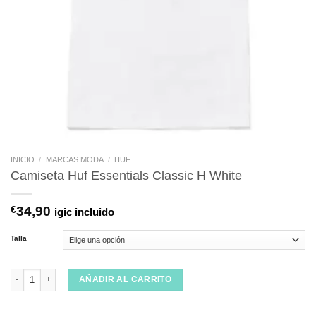
INICIO
/
MARCAS MODA
/
HUF
Camiseta Huf Essentials Classic H White
€
34,90
igic incluido
Talla
Camiseta Huf Essentials Classic H White cantidad
AÑADIR AL CARRITO