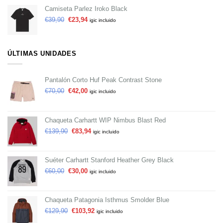
Camiseta Parlez Iroko Black
€
39,90
€
23,94
igic incluido
ÚLTIMAS UNIDADES
Pantalón Corto Huf Peak Contrast Stone
€
70,00
€
42,00
igic incluido
Chaqueta Carhartt WIP Nimbus Blast Red
€
139,90
€
83,94
igic incluido
Suéter Carhartt Stanford Heather Grey Black
€
60,00
€
30,00
igic incluido
Chaqueta Patagonia Isthmus Smolder Blue
€
129,90
€
103,92
igic incluido