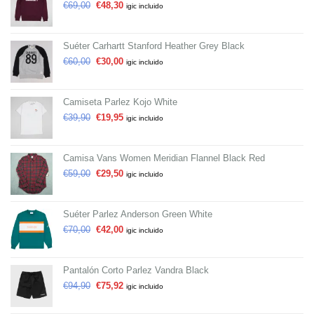
€
69,00
€
48,30
igic incluido
Suéter Carhartt Stanford Heather Grey Black
€
60,00
€
30,00
igic incluido
Camiseta Parlez Kojo White
€
39,90
€
19,95
igic incluido
Camisa Vans Women Meridian Flannel Black Red
€
59,00
€
29,50
igic incluido
Suéter Parlez Anderson Green White
€
70,00
€
42,00
igic incluido
Pantalón Corto Parlez Vandra Black
€
94,90
€
75,92
igic incluido