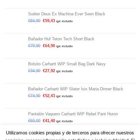
Suéter Deus Ex Machina Ever Seen Black
€
84,90
€
59,43
igic incluido
Bañador Huf Teton Tech Short Black
€
79,90
€
64,90
igic incluido
Bolsito Carhartt WIP Small Bag Dark Navy
€
34,90
€
27,92
igic incluido
Bañador Carhartt WIP Slater Isis Maria Dinner Black
€
74,90
€
52,43
igic incluido
Pantalón Vaquero Carhartt WIP Rebel Pant Huron
€
69,00
€
41,40
igic incluido
Utilizamos cookies propias y de terceros para ofrecer nuestros