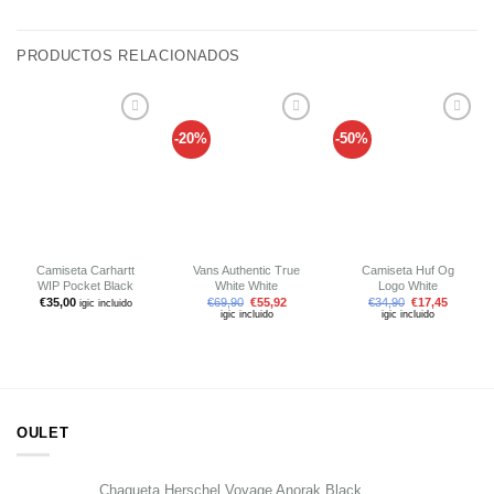
PRODUCTOS RELACIONADOS
-20%
-50%
Añadir
Añadir
Añadir
a tu
a tu
a tu
lista de
lista de
lista de
deseos
deseos
deseos
Camiseta Carhartt
Vans Authentic True
Camiseta Huf Og
WIP Pocket Black
White White
Logo White
€
35,00
€
69,90
€
55,92
€
34,90
€
17,45
igic incluido
igic incluido
igic incluido
OULET
Chaqueta Herschel Voyage Anorak Black