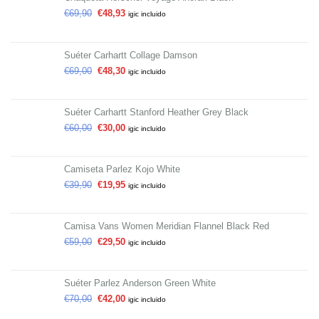
€
69,90
€
48,93
igic incluido
Suéter Carhartt Collage Damson
€
69,00
€
48,30
igic incluido
Suéter Carhartt Stanford Heather Grey Black
€
60,00
€
30,00
igic incluido
Camiseta Parlez Kojo White
€
39,90
€
19,95
igic incluido
Camisa Vans Women Meridian Flannel Black Red
€
59,00
€
29,50
igic incluido
Suéter Parlez Anderson Green White
€
70,00
€
42,00
igic incluido