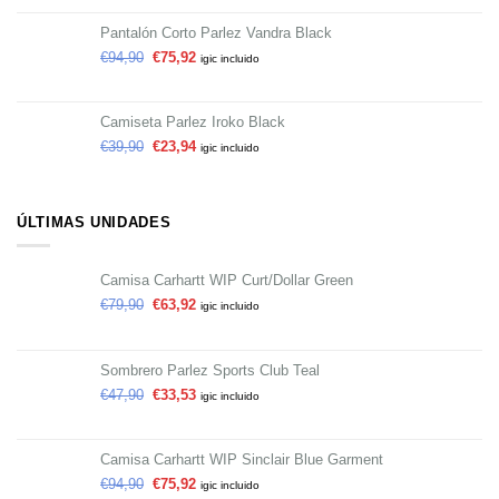
Pantalón Corto Parlez Vandra Black
€
94,90
€
75,92
igic incluido
Camiseta Parlez Iroko Black
€
39,90
€
23,94
igic incluido
ÚLTIMAS UNIDADES
Camisa Carhartt WIP Curt/Dollar Green
€
79,90
€
63,92
igic incluido
Sombrero Parlez Sports Club Teal
€
47,90
€
33,53
igic incluido
Camisa Carhartt WIP Sinclair Blue Garment
€
94,90
€
75,92
igic incluido