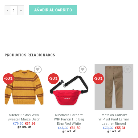
Camiseta Parlez Westerly White cantidad
AÑADIR AL CARRITO
PRODUCTOS RELACIONADOS
-60%
-30%
-30%
Añadir
Añadir
Añadir
a tu
a tu
a tu
lista de
lista de
lista de
deseos
deseos
deseos
Suéter Brixton Wes
Riñonera Carhartt
Pantalón Carhartt
Sweater Maize Bison
WIP Payton Hip Bag
WIP Sid Pant Lamar
Etna Red White
Leather Rinsed
€
79,90
€
31,96
igic incluido
€
45,00
€
31,50
€
79,90
€
55,93
igic incluido
igic incluido