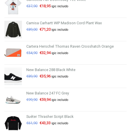
€
37,90
€
18,95
igic incluido
Camisa Carhartt WIP Madison Cord Plant Wax
€
89,00
€
71,20
igic incluido
Cartera Herschel Thomas Raven Crosshatch Orange
€
54,90
€
32,94
igic incluido
New Balance 288 Black White
€
89,90
€
35,96
igic incluido
New Balance 247 FC Grey
€
99,90
€
59,94
igic incluido
Suéter Thrasher Script Black
€
61,90
€
43,33
igic incluido