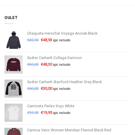
OULET
Chaqueta Herschel Voyage Anorak Black
€
69,90
€
48,93
igic incluido
Suéter Carhartt Collage Damson
€
69,00
€
48,30
igic incluido
Suéter Carhartt Stanford Heather Grey Black
€
60,00
€
30,00
igic incluido
Camiseta Parlez Kojo White
€
39,90
€
19,95
igic incluido
Camisa Vans Women Meridian Flannel Black Red