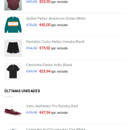
€
59,00
€
29,50
igic incluido
Suéter Parlez Anderson Green White
€
70,00
€
42,00
igic incluido
Pantalón Corto Parlez Vandra Black
€
94,90
€
75,92
igic incluido
Camiseta Parlez Iroko Black
€
39,90
€
23,94
igic incluido
ÚLTIMAS UNIDADES
Vans Authentic Pro Rumba Red
€
79,90
€
47,94
igic incluido
Camiseta Huf Doomsday Tee White