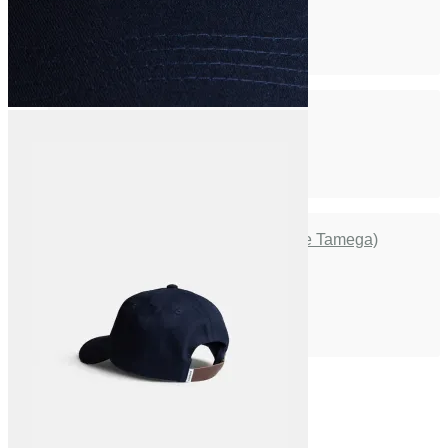
Vissla
Volcom
Y
Yeti
SHOP
Moda Hombre & Mujer
Accesorios Moda & Gadgets
Calzado Hombre & Mujer
Accesorios Outdoor & Travel
Playa & Surf
Kids
BODYBOARD
TURBO BODYBOARDS
GT BODYBOARDS (Guilherme Tamega)
EMPIRE BODYBOARDS
ALETAS GT
ALETAS VOYAGER FLOW
AMARRADERA EMPIRE
AMARRADERA FLOW
LEASH ALETAS FLOW
surf
Captain Fin
Chris Christenson
Fcs
Gorilla