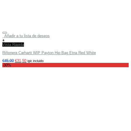
Añadir a tu lista de deseos
+
Vista Rápida
Riñonera Carhartt WIP Payton Hip Bag Etna Red White
€
45,00
€
31,50
igic incluido
-30%