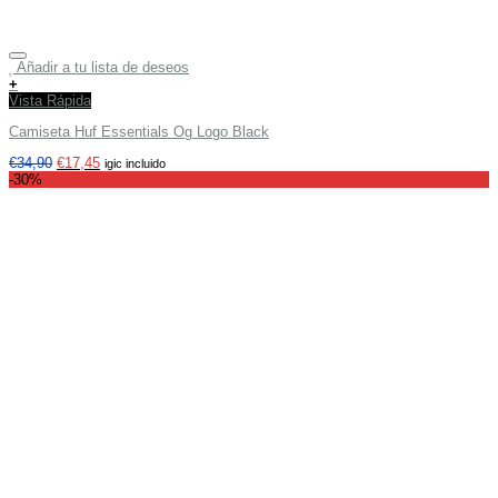
Añadir a tu lista de deseos
+
Vista Rápida
Camiseta Huf Essentials Og Logo Black
€
34,90
€
17,45
igic incluido
-30%