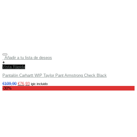
Añadir a tu lista de deseos
+
Vista Rápida
Pantalón Carhartt WIP Taylor Pant Armstrong Check Black
€
109,90
€
76,93
igic incluido
-30%