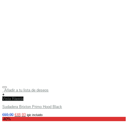
Añadir a tu lista de deseos
+
Vista Rápida
Sudadera Brixton Primo Hood Black
€
69,90
€
48,93
igic incluido
-40%