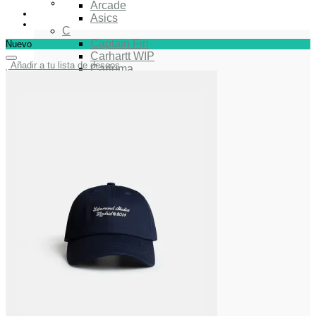
Arcade
Asics
C
Captain Fin
Nuevo
Carhartt WIP
Añadir a tu lista de deseos
Cariuma
Chris Christenson
Coolway
D
Deus Ex Machina
Dickies
E
Edmmond Studios
F
FCS
G
Gorilla
H
Herschel
Huf
I
Indio Surfboards
I-Sea
K
Katin