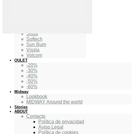
Indio Surfboards
Pukas
Quiksilver
Roxy
Rvca
Shapers
Sisstr
Softech
Sun Bum
Vissla
Volcom
OULET
-20%
-30%
-40%
-50%
-60%
Midway
Lookbook
MIDWAY Around the world
Stories
ABOUT
Contacto
Política de privacidad
Aviso Legal
Política de cookies