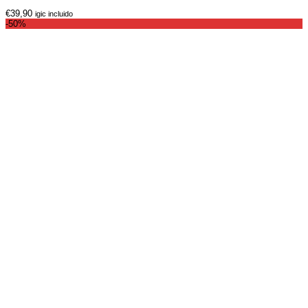
€
39,90
igic incluido
-50%