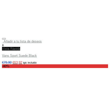
Añadir a tu lista de deseos
+
Vista Rápida
Vans Sport Suede Black
€
79,90
€
63,92
igic incluido
-40%