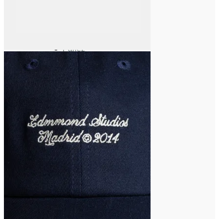
M
Midway
N
New Balance
P
Parlez
Patagonia
Pukas
Pukas Surfboards
Pura Vida
Q
Quiksilver
R
Roark
Roxy Wetsuits
Rvca
S
Stance
Sun Bum
T
Thrasher
The Dudes
The North Face
V
Vans