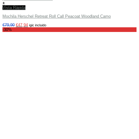
+
Vista Rápida
Mochila Herschel Retreat Roll Call Peacoat Woodland Camo
€
79,90
€
47,94
igic incluido
-30%