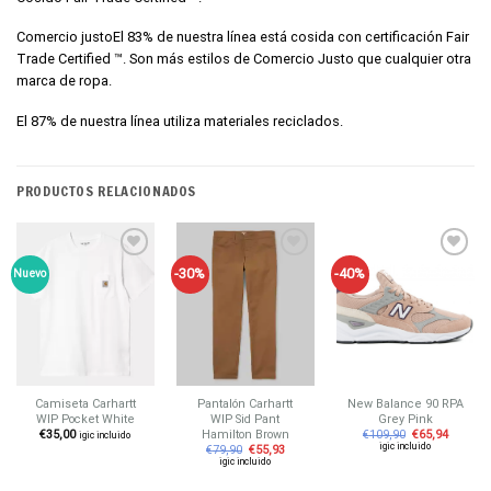
Comercio justo
El 83% de nuestra línea está cosida con certificación Fair
Trade Certified ™. Son más estilos de Comercio Justo que cualquier otra
marca de ropa.
El 87% de nuestra línea utiliza materiales reciclados.
PRODUCTOS RELACIONADOS
-30%
-40%
Nuevo
Añadir
Añadir
Añadir
a tu
a tu
a tu
lista de
lista de
lista de
deseos
deseos
deseos
Camiseta Carhartt
Pantalón Carhartt
New Balance 90 RPA
WIP Pocket White
WIP Sid Pant
Grey Pink
Hamilton Brown
€
35,00
€
109,90
€
65,94
igic incluido
igic incluido
€
79,90
€
55,93
igic incluido