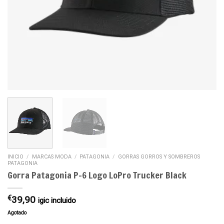
INICIO
/
MARCAS MODA
/
PATAGONIA
/
GORRAS GORROS Y SOMBREROS
PATAGONIA
Gorra Patagonia P-6 Logo LoPro Trucker Black
€
39,90
igic incluido
Agotado