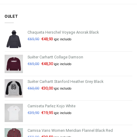
OULET
Chaqueta Herschel Voyage Anorak Black
€
69,90
€
48,93
igic incluido
Suéter Carhartt Collage Damson
€
69,00
€
48,30
igic incluido
Suéter Carhartt Stanford Heather Grey Black
€
60,00
€
30,00
igic incluido
Camiseta Parlez Kojo White
€
39,90
€
19,95
igic incluido
Camisa Vans Women Meridian Flannel Black Red