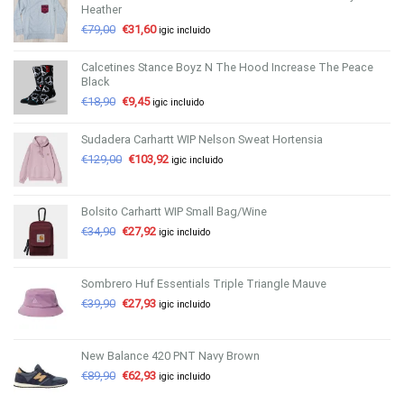
Heather
€
79,00
€
31,60
igic incluido
Calcetines Stance Boyz N The Hood Increase The Peace
Black
€
18,90
€
9,45
igic incluido
Sudadera Carhartt WIP Nelson Sweat Hortensia
€
129,00
€
103,92
igic incluido
Bolsito Carhartt WIP Small Bag/Wine
€
34,90
€
27,92
igic incluido
Sombrero Huf Essentials Triple Triangle Mauve
€
39,90
€
27,93
igic incluido
New Balance 420 PNT Navy Brown
€
89,90
€
62,93
igic incluido