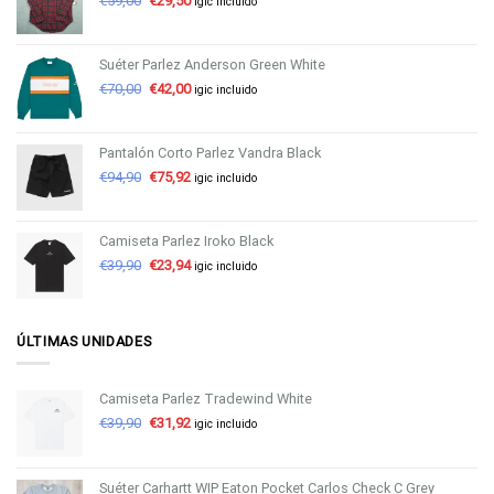
€
59,00
€
29,50
igic incluido
Suéter Parlez Anderson Green White
€
70,00
€
42,00
igic incluido
Pantalón Corto Parlez Vandra Black
€
94,90
€
75,92
igic incluido
Camiseta Parlez Iroko Black
€
39,90
€
23,94
igic incluido
ÚLTIMAS UNIDADES
Camiseta Parlez Tradewind White
€
39,90
€
31,92
igic incluido
Suéter Carhartt WIP Eaton Pocket Carlos Check C Grey