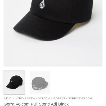
INICIO
/
MARCAS MODA
/
VOLCOM
/
GORRAS Y GORROS VOLCOM
Gorra Volcom Full Stone Adj Black