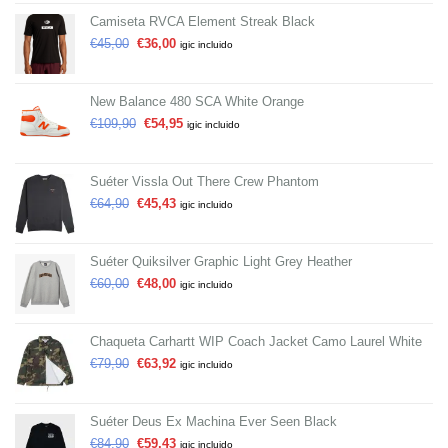
Camiseta RVCA Element Streak Black
€
45,00
€
36,00
igic incluido
New Balance 480 SCA White Orange
€
109,90
€
54,95
igic incluido
Suéter Vissla Out There Crew Phantom
€
64,90
€
45,43
igic incluido
Suéter Quiksilver Graphic Light Grey Heather
€
60,00
€
48,00
igic incluido
Chaqueta Carhartt WIP Coach Jacket Camo Laurel White
€
79,90
€
63,92
igic incluido
Suéter Deus Ex Machina Ever Seen Black
€
84,90
€
59,43
igic incluido