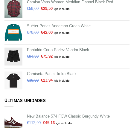
Camisa Vans Women Meridian Flannel Black Red
€
59,00
€
29,50
igic incluido
Suéter Parlez Anderson Green White
€
70,00
€
42,00
igic incluido
Pantalón Corto Parlez Vandra Black
€
94,90
€
75,92
igic incluido
Camiseta Parlez Iroko Black
€
39,90
€
23,94
igic incluido
ÚLTIMAS UNIDADES
New Balance 574 FCW Classic Burgundy White
€
112,90
€
45,16
igic incluido