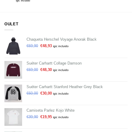
igic incluido
OULET
Chaqueta Herschel Voyage Anorak Black
€
69,90
€
48,93
igic incluido
Suéter Carhartt Collage Damson
€
69,00
€
48,30
igic incluido
Suéter Carhartt Stanford Heather Grey Black
€
60,00
€
30,00
igic incluido
Camiseta Parlez Kojo White
€
39,90
€
19,95
igic incluido