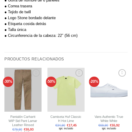
● Gorra de hombre de 6 paneles
● Correa trasera
● Tejido de twill
● Logo Stone bordado delante
● Etiqueta cosida detrás
● Talla única
● Circunferencia de la cabeza: 22″ (56 cm)
PRODUCTOS RELACIONADOS
-30%
-50%
-20%
Añadir
Añadir
Añadir
a tu
a tu
a tu
lista de
lista de
lista de
deseos
deseos
deseos
Pantalón Carhartt
Camiseta Huf Classic
Vans Authentic True
WIP Sid Pant Lamar
H Hot Lime
White White
Leather Rinsed
€
34,90
€
17,45
€
69,90
€
55,92
igic incluido
igic incluido
€
79,90
€
55,93