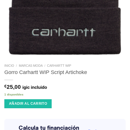
INICIO
/
MARCAS MODA
/
CARHARTT WIP
Gorro Carhartt WIP Script Artichoke
€
25,00
igic incluido
1 disponibles
AÑADIR AL CARRITO