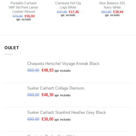
Pantalón Carhartt
Camiseta Huf Og
New Balance 331
WIP Sid Pant Lamar
Logo White
Navy White
Leather Rinsed
€
34,90
€
17,45
€
64,90
€
38,94
igic incluido
igic incluido
€
79,90
€
55,93
igic incluido
OULET
Chaqueta Herschel Voyage Anorak Black
€
69,90
€
48,93
igic incluido
Suéter Carhartt Collage Damson
€
69,00
€
48,30
igic incluido
Suéter Carhartt Stanford Heather Grey Black
€
60,00
€
30,00
igic incluido