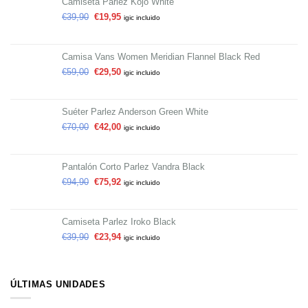
Camiseta Parlez Kojo White
€
39,90
€
19,95
igic incluido
Camisa Vans Women Meridian Flannel Black Red
€
59,00
€
29,50
igic incluido
Suéter Parlez Anderson Green White
€
70,00
€
42,00
igic incluido
Pantalón Corto Parlez Vandra Black
€
94,90
€
75,92
igic incluido
Camiseta Parlez Iroko Black
€
39,90
€
23,94
igic incluido
ÚLTIMAS UNIDADES