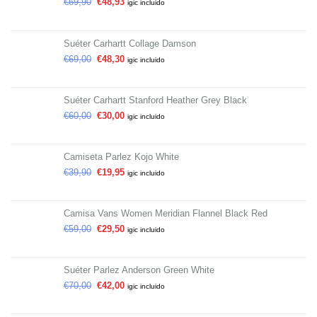
€
69,90
€
48,93
igic incluido
Suéter Carhartt Collage Damson
€
69,00
€
48,30
igic incluido
Suéter Carhartt Stanford Heather Grey Black
€
60,00
€
30,00
igic incluido
Camiseta Parlez Kojo White
€
39,90
€
19,95
igic incluido
Camisa Vans Women Meridian Flannel Black Red
€
59,00
€
29,50
igic incluido
Suéter Parlez Anderson Green White
€
70,00
€
42,00
igic incluido