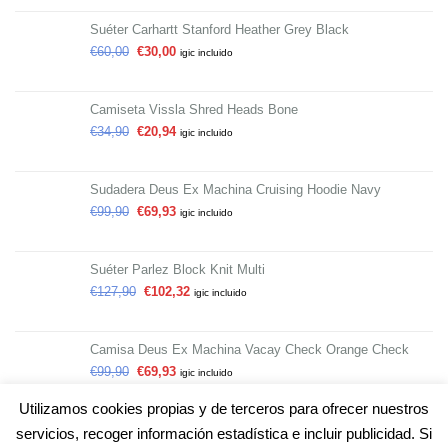
Suéter Carhartt Stanford Heather Grey Black
€
60,00
€
30,00
igic incluido
Camiseta Vissla Shred Heads Bone
€
34,90
€
20,94
igic incluido
Sudadera Deus Ex Machina Cruising Hoodie Navy
€
99,90
€
69,93
igic incluido
Suéter Parlez Block Knit Multi
€
127,90
€
102,32
igic incluido
Camisa Deus Ex Machina Vacay Check Orange Check
€
99,90
€
69,93
igic incluido
Utilizamos cookies propias y de terceros para ofrecer nuestros
servicios, recoger información estadística e incluir publicidad. Si