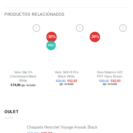
PRODUCTOS RELACIONADOS
-30%
-30%
Añadir
Añadir
Añadir
a tu
a tu
a tu
lista de
lista de
lista de
PRO
deseos
deseos
deseos
Vans Slip On
Vans Sk8-Hi Pro
New Balance 420
Checkboard Black
Black White
PNT Navy Brown
White
€
89,90
€
62,93
€
89,90
€
62,93
igic incluido
igic incluido
€
74,90
igic incluido
OULET
Chaqueta Herschel Voyage Anorak Black