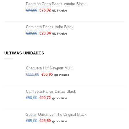
Pantalón Corto Parlez Vandra Black
€
94,90
€
75,92
igic incluido
Camiseta Parlez Iroko Black
€
39,90
€
23,94
igic incluido
ÚLTIMAS UNIDADES
Chaqueta Huf Newport Multi
€
111,90
€
55,95
igic incluido
Camiseta Parlez Dimas Black
€
50,90
€
40,72
igic incluido
Suéter Quiksilver The Original Black
€
65,00
€
45,50
igic incluido