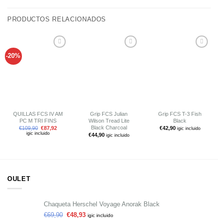
PRODUCTOS RELACIONADOS
-20%
Añadir
Añadir
Añadir
a tu
a tu
a tu
lista de
lista de
lista de
deseos
deseos
deseos
QUILLAS FCS IV AM
Grip FCS Julian
Grip FCS T-3 Fish
PC M TRI FINS
Wilson Tread Lite
Black
Black Charcoal
€
109,90
€
87,92
€
42,90
igic incluido
igic incluido
€
44,90
igic incluido
OULET
Chaqueta Herschel Voyage Anorak Black
€
69,90
€
48,93
igic incluido