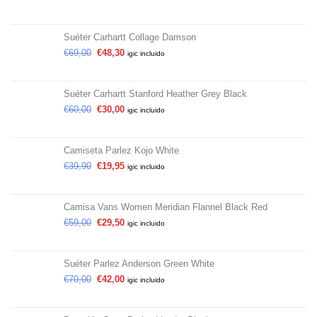
Suéter Carhartt Collage Damson
€
69,00
€
48,30
igic incluido
Suéter Carhartt Stanford Heather Grey Black
€
60,00
€
30,00
igic incluido
Camiseta Parlez Kojo White
€
39,90
€
19,95
igic incluido
Camisa Vans Women Meridian Flannel Black Red
€
59,00
€
29,50
igic incluido
Suéter Parlez Anderson Green White
€
70,00
€
42,00
igic incluido