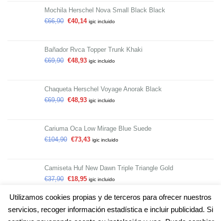
Mochila Herschel Nova Small Black Black
€
66,90
€
40,14
igic incluido
Bañador Rvca Topper Trunk Khaki
€
69,90
€
48,93
igic incluido
Chaqueta Herschel Voyage Anorak Black
€
69,90
€
48,93
igic incluido
Cariuma Oca Low Mirage Blue Suede
€
104,90
€
73,43
igic incluido
Camiseta Huf New Dawn Triple Triangle Gold
€
37,90
€
18,95
igic incluido
Utilizamos cookies propias y de terceros para ofrecer nuestros
servicios, recoger información estadística e incluir publicidad. Si