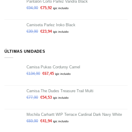
Pantalón Corto Parlez Vandra Black
€
94,90
€
75,92
igic incluido
Camiseta Parlez Iroko Black
€
39,90
€
23,94
igic incluido
ÚLTIMAS UNIDADES
Camisa Pukas Corduroy Camel
€
134,90
€
67,45
igic incluido
Camisa The Dudes Treasure Trail Multi
€
77,90
€
54,53
igic incluido
Mochila Carhartt WIP Terrace Cardinal Dark Navy White
€
69,90
€
41,94
igic incluido