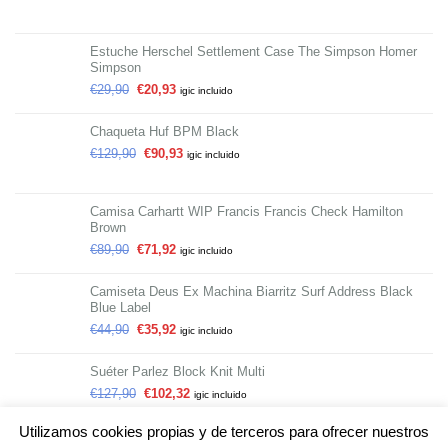
Estuche Herschel Settlement Case The Simpson Homer
Simpson
€
29,90
€
20,93
igic incluido
Chaqueta Huf BPM Black
€
129,90
€
90,93
igic incluido
Camisa Carhartt WIP Francis Francis Check Hamilton
Brown
€
89,90
€
71,92
igic incluido
Camiseta Deus Ex Machina Biarritz Surf Address Black
Blue Label
€
44,90
€
35,92
igic incluido
Suéter Parlez Block Knit Multi
€
127,90
€
102,32
igic incluido
Utilizamos cookies propias y de terceros para ofrecer nuestros