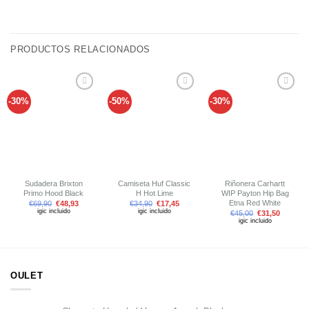
PRODUCTOS RELACIONADOS
-30%
-50%
-30%
Añadir
Añadir
Añadir
a tu
a tu
a tu
lista de
lista de
lista de
deseos
deseos
deseos
Sudadera Brixton
Camiseta Huf Classic
Riñonera Carhartt
Primo Hood Black
H Hot Lime
WIP Payton Hip Bag
Etna Red White
€
69,90
€
48,93
€
34,90
€
17,45
igic incluido
igic incluido
€
45,00
€
31,50
igic incluido
OULET