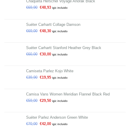
Chaqueta Herschel Voyage Anorak Black
€
69,90
€
48,93
igic incluido
Suéter Carhartt Collage Damson
€
69,00
€
48,30
igic incluido
Suéter Carhartt Stanford Heather Grey Black
€
60,00
€
30,00
igic incluido
Camiseta Parlez Kojo White
€
39,90
€
19,95
igic incluido
Camisa Vans Women Meridian Flannel Black Red
€
59,00
€
29,50
igic incluido
Suéter Parlez Anderson Green White
€
70,00
€
42,00
igic incluido