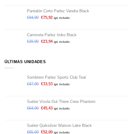
Pantalón Corto Parlez Vandra Black
€
94,90
€
75,92
igic incluido
Camiseta Parlez Iroko Black
€
39,90
€
23,94
igic incluido
ÚLTIMAS UNIDADES
Sombrero Parlez Sports Club Teal
€
47,90
€
33,53
igic incluido
Suéter Vissla Out There Crew Phantom
€
64,90
€
45,43
igic incluido
Suéter Quiksilver Watson Lake Black
€
65,00
€
52,00
igic incluido