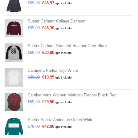
€
69,90
€
48,93
igic incluido
Suéter Carhartt Collage Damson
€
69,00
€
48,30
igic incluido
Suéter Carhartt Stanford Heather Grey Black
€
60,00
€
30,00
igic incluido
Camiseta Parlez Kojo White
€
39,90
€
19,95
igic incluido
Camisa Vans Women Meridian Flannel Black Red
€
59,00
€
29,50
igic incluido
Suéter Parlez Anderson Green White
€
70,00
€
42,00
igic incluido