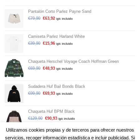
Pantalón Corto Parlez Payne Sand
€
79,90
€
63,92
igic incluido
Camiseta Parlez Harland White
€
39,90
€
15,96
igic incluido
Chaqueta Herschel Voyage Coach Hoffman Green
€
69,90
€
48,93
igic incluido
Sudadera Huf Bail Bonds Black
€
99,90
€
69,93
igic incluido
Chaqueta Huf BPM Black
€
129,90
€
90,93
igic incluido
Utilizamos cookies propias y de terceros para ofrecer nuestros
servicios, recoger información estadística e incluir publicidad. Si