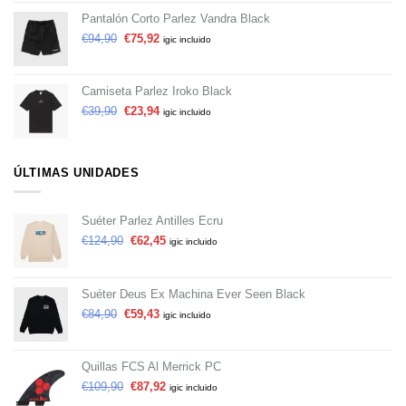
Pantalón Corto Parlez Vandra Black
€
94,90
€
75,92
igic incluido
Camiseta Parlez Iroko Black
€
39,90
€
23,94
igic incluido
ÚLTIMAS UNIDADES
Suéter Parlez Antilles Ecru
€
124,90
€
62,45
igic incluido
Suéter Deus Ex Machina Ever Seen Black
€
84,90
€
59,43
igic incluido
Quillas FCS Al Merrick PC
€
109,90
€
87,92
igic incluido