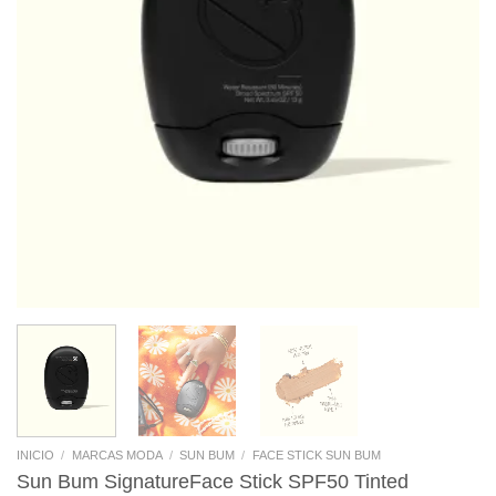
INICIO
/
MARCAS MODA
/
SUN BUM
/
FACE STICK SUN BUM
Sun Bum SignatureFace Stick SPF50 Tinted