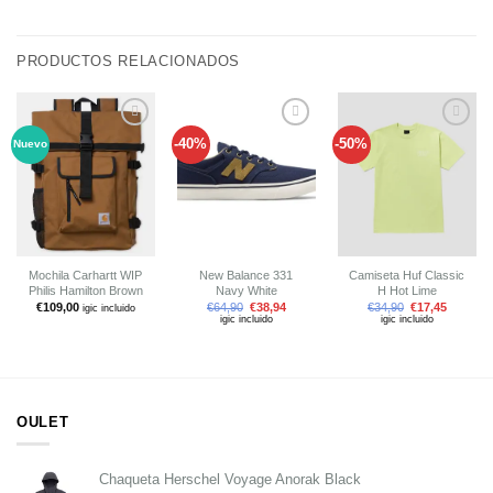
PRODUCTOS RELACIONADOS
-40%
-50%
Nuevo
Añadir
Añadir
Añadir
a tu
a tu
a tu
lista de
lista de
lista de
deseos
deseos
deseos
Mochila Carhartt WIP
New Balance 331
Camiseta Huf Classic
Philis Hamilton Brown
Navy White
H Hot Lime
€
109,00
€
64,90
€
38,94
€
34,90
€
17,45
igic incluido
igic incluido
igic incluido
OULET
Chaqueta Herschel Voyage Anorak Black