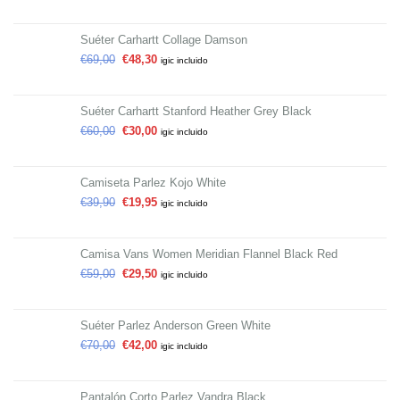
Suéter Carhartt Collage Damson
€
69,00
€
48,30
igic incluido
Suéter Carhartt Stanford Heather Grey Black
€
60,00
€
30,00
igic incluido
Camiseta Parlez Kojo White
€
39,90
€
19,95
igic incluido
Camisa Vans Women Meridian Flannel Black Red
€
59,00
€
29,50
igic incluido
Suéter Parlez Anderson Green White
€
70,00
€
42,00
igic incluido
Pantalón Corto Parlez Vandra Black