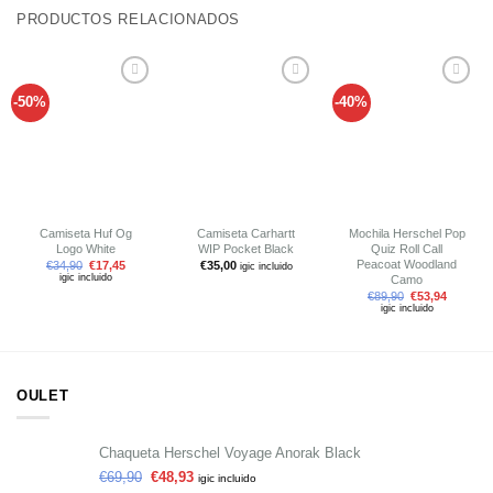
PRODUCTOS RELACIONADOS
-50%
-40%
Añadir
Añadir
Añadir
a tu
a tu
a tu
lista de
lista de
lista de
deseos
deseos
deseos
Camiseta Huf Og
Camiseta Carhartt
Mochila Herschel Pop
Logo White
WIP Pocket Black
Quiz Roll Call
Peacoat Woodland
€
34,90
€
17,45
€
35,00
igic incluido
igic incluido
Camo
€
89,90
€
53,94
igic incluido
OULET
Chaqueta Herschel Voyage Anorak Black
€
69,90
€
48,93
igic incluido