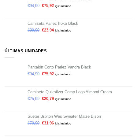
€
94,90
€
75,92
igic incluido
Camiseta Parlez Iroko Black
€
39,90
€
23,94
igic incluido
ÚLTIMAS UNIDADES
Pantalón Corto Parlez Vandra Black
€
94,90
€
75,92
igic incluido
Camiseta Quiksilver Comp Logo Almond Cream
€
25,99
€
20,79
igic incluido
Suéter Brixton Wes Sweater Maize Bison
€
79,90
€
31,96
igic incluido