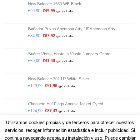
New Balance 1550 WB Black
€
99,90
€
49,95
igic incluido
Bañador Pukas Anemona Arty 18' Anemona Arty
€
84,90
€
67,92
igic incluido
Suéter Vissla Hasta la Vissla Jumpers Ochre
€
69,00
€
41,40
igic incluido
New Balance 302 LP White Silver
€
129,90
€
51,96
igic incluido
Chaqueta Huf Flags Anorak Jacket Cyred
€
124,90
€
87,43
igic incluido
Utilizamos cookies propias y de terceros para ofrecer nuestros
servicios, recoger información estadística e incluir publicidad. Si
continua navegando acepta su instalación y uso. Puede cambiar