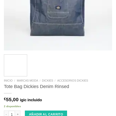
INICIO
/
MARCAS MODA
/
DICKIES
/
ACCESORIOS DICKIES
Tote Bag Dickies Denim Rinsed
€
55,00
igic incluido
2 disponibles
Tote Bag Dickies Denim Rinsed cantidad
AÑADIR AL CARRITO