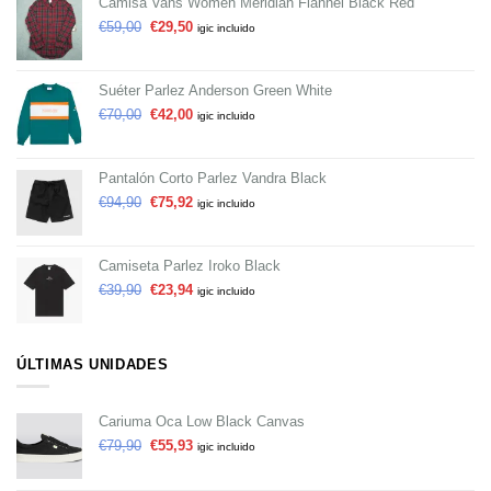
Camisa Vans Women Meridian Flannel Black Red
€
59,00
€
29,50
igic incluido
Suéter Parlez Anderson Green White
€
70,00
€
42,00
igic incluido
Pantalón Corto Parlez Vandra Black
€
94,90
€
75,92
igic incluido
Camiseta Parlez Iroko Black
€
39,90
€
23,94
igic incluido
ÚLTIMAS UNIDADES
Cariuma Oca Low Black Canvas
€
79,90
€
55,93
igic incluido