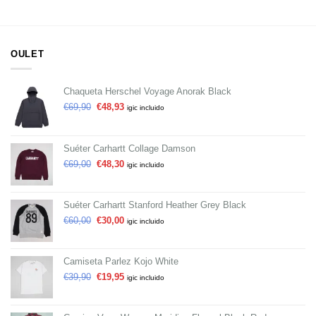
OULET
Chaqueta Herschel Voyage Anorak Black
€
69,90
€
48,93
igic incluido
Suéter Carhartt Collage Damson
€
69,00
€
48,30
igic incluido
Suéter Carhartt Stanford Heather Grey Black
€
60,00
€
30,00
igic incluido
Camiseta Parlez Kojo White
€
39,90
€
19,95
igic incluido