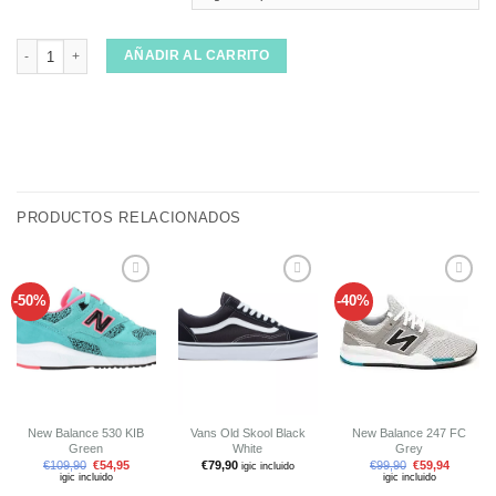
Warrior Shanghai Classic Wine White cantidad
AÑADIR AL CARRITO
PRODUCTOS RELACIONADOS
-50%
-40%
Añadir
Añadir
Añadir
a tu
a tu
a tu
lista de
lista de
lista de
deseos
deseos
deseos
New Balance 530 KIB
Vans Old Skool Black
New Balance 247 FC
Green
White
Grey
€
109,90
€
54,95
€
79,90
€
99,90
€
59,94
igic incluido
igic incluido
igic incluido