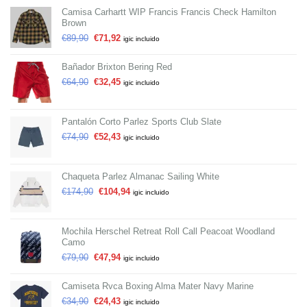
Camisa Carhartt WIP Francis Francis Check Hamilton
Brown
€
89,90
€
71,92
igic incluido
Bañador Brixton Bering Red
€
64,90
€
32,45
igic incluido
Pantalón Corto Parlez Sports Club Slate
€
74,90
€
52,43
igic incluido
Chaqueta Parlez Almanac Sailing White
€
174,90
€
104,94
igic incluido
Mochila Herschel Retreat Roll Call Peacoat Woodland
Camo
€
79,90
€
47,94
igic incluido
Camiseta Rvca Boxing Alma Mater Navy Marine
€
34,90
€
24,43
igic incluido