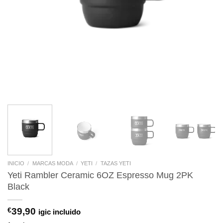
INICIO
/
MARCAS MODA
/
YETI
/
TAZAS YETI
Yeti Rambler Ceramic 6OZ Espresso Mug 2PK
Black
€
39,90
igic incluido