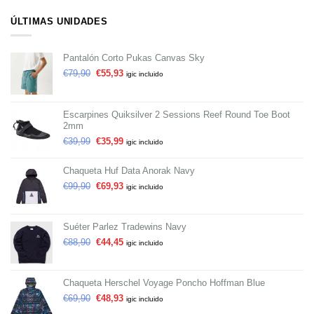
ÚLTIMAS UNIDADES
Pantalón Corto Pukas Canvas Sky
€
79,90
€
55,93
igic incluido
Escarpines Quiksilver 2 Sessions Reef Round Toe Boot
2mm
€
39,99
€
35,99
igic incluido
Chaqueta Huf Data Anorak Navy
€
99,90
€
69,93
igic incluido
Suéter Parlez Tradewins Navy
€
88,90
€
44,45
igic incluido
Chaqueta Herschel Voyage Poncho Hoffman Blue
€
69,90
€
48,93
igic incluido