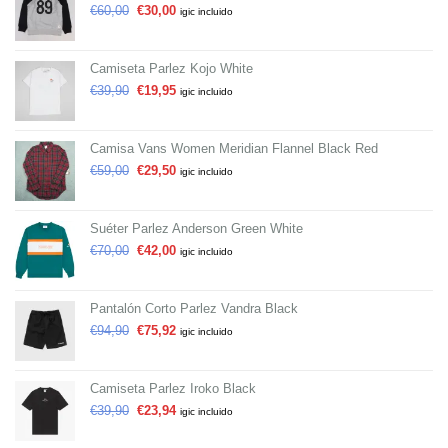
€
60,00
€
30,00
igic incluido
Camiseta Parlez Kojo White
€
39,90
€
19,95
igic incluido
Camisa Vans Women Meridian Flannel Black Red
€
59,00
€
29,50
igic incluido
Suéter Parlez Anderson Green White
€
70,00
€
42,00
igic incluido
Pantalón Corto Parlez Vandra Black
€
94,90
€
75,92
igic incluido
Camiseta Parlez Iroko Black
€
39,90
€
23,94
igic incluido