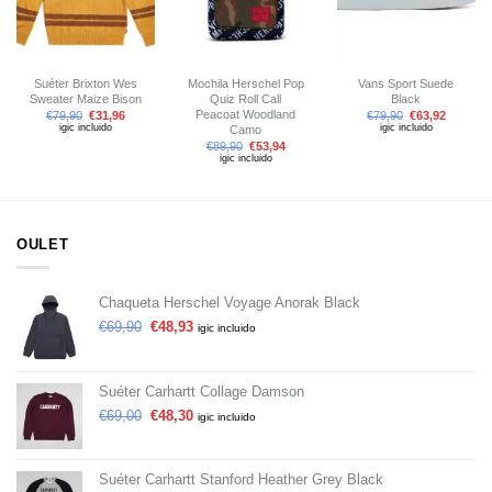
Suéter Brixton Wes
Mochila Herschel Pop
Vans Sport Suede
Sweater Maize Bison
Quiz Roll Call
Black
Peacoat Woodland
€
79,90
€
31,96
€
79,90
€
63,92
igic incluido
igic incluido
Camo
€
89,90
€
53,94
igic incluido
OULET
Chaqueta Herschel Voyage Anorak Black
€
69,90
€
48,93
igic incluido
Suéter Carhartt Collage Damson
€
69,00
€
48,30
igic incluido
Suéter Carhartt Stanford Heather Grey Black