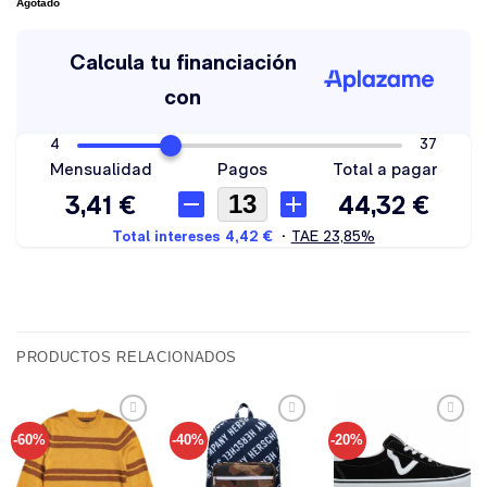
Agotado
PRODUCTOS RELACIONADOS
-60%
-40%
-20%
Añadir
Añadir
Añadir
a tu
a tu
a tu
lista de
lista de
lista de
deseos
deseos
deseos