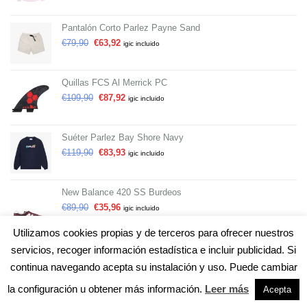
Pantalón Corto Parlez Payne Sand
€
79,90
€
63,92
igic incluido
Quillas FCS Al Merrick PC
€
109,90
€
87,92
igic incluido
Suéter Parlez Bay Shore Navy
€
119,90
€
83,93
igic incluido
New Balance 420 SS Burdeos
€
89,90
€
35,96
igic incluido
Utilizamos cookies propias y de terceros para ofrecer nuestros
servicios, recoger información estadística e incluir publicidad. Si
continua navegando acepta su instalación y uso. Puede cambiar
la configuración u obtener más información.
Leer más
Acepta
Copyright 2026 ©
Flatsome Theme