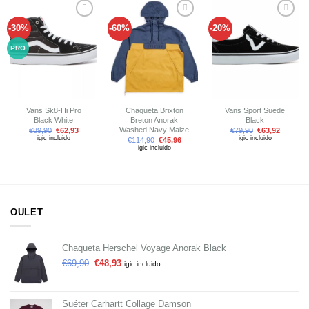
-30%
-60%
-20%
Añadir
Añadir
Añadir
a tu
a tu
a tu
lista de
lista de
lista de
PRO
deseos
deseos
deseos
Vans Sk8-Hi Pro
Chaqueta Brixton
Vans Sport Suede
Black White
Breton Anorak
Black
Washed Navy Maize
€
89,90
€
62,93
€
79,90
€
63,92
igic incluido
igic incluido
€
114,90
€
45,96
igic incluido
OULET
Chaqueta Herschel Voyage Anorak Black
€
69,90
€
48,93
igic incluido
Suéter Carhartt Collage Damson