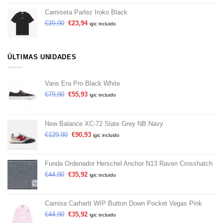
Camiseta Parlez Iroko Black
€
39,90
€
23,94
igic incluido
ÚLTIMAS UNIDADES
Vans Era Pro Black White
€
79,90
€
55,93
igic incluido
New Balance XC-72 Slate Grey NB Navy
€
129,90
€
90,93
igic incluido
Funda Ordenador Herschel Anchor N13 Raven Crosshatch
€
44,90
€
35,92
igic incluido
Camisa Carhartt WIP Button Down Pocket Vegas Pink
€
44,90
€
35,92
igic incluido