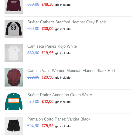
€
69,00
€
48,30
igic incluido
Suéter Carhartt Stanford Heather Grey Black
€
60,00
€
30,00
igic incluido
Camiseta Parlez Kojo White
€
39,90
€
19,95
igic incluido
Camisa Vans Women Meridian Flannel Black Red
€
59,00
€
29,50
igic incluido
Suéter Parlez Anderson Green White
€
70,00
€
42,00
igic incluido
Pantalón Corto Parlez Vandra Black
€
94,90
€
75,92
igic incluido