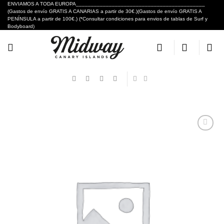
Skip
ENVIAMOS A TODA EUROPA___________________________________________
(Gastos de envío GRATIS A CANARIAS a partir de 30€.)(Gastos de envío GRATIS A
to
PENÍNSULA a partir de 100€.) (*Consultar condiciones para envios de tablas de Surf y
content
Bodyboard)
Añadir
a tu
lista de
deseos