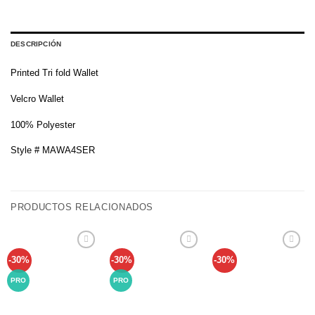
DESCRIPCIÓN
Printed Tri fold Wallet
Velcro Wallet
100% Polyester
Style # MAWA4SER
PRODUCTOS RELACIONADOS
-30%
-30%
-30%
Añadir
Añadir
Añadir
a tu
a tu
a tu
lista de
lista de
lista de
PRO
PRO
deseos
deseos
deseos