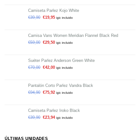
Camiseta Parlez Kojo White
€
39,90
€
19,95
igic incluido
Camisa Vans Women Meridian Flannel Black Red
€
59,00
€
29,50
igic incluido
Suéter Parlez Anderson Green White
€
70,00
€
42,00
igic incluido
Pantalón Corto Parlez Vandra Black
€
94,90
€
75,92
igic incluido
Camiseta Parlez Iroko Black
€
39,90
€
23,94
igic incluido
ÚLTIMAS UNIDADES