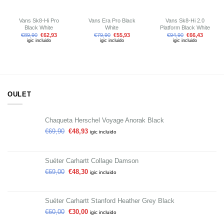
Vans Sk8-Hi Pro
Vans Era Pro Black
Vans Sk8-Hi 2.0
Black White
White
Platform Black White
€
89,90
€
62,93
€
79,90
€
55,93
€
94,90
€
66,43
igic incluido
igic incluido
igic incluido
OULET
Chaqueta Herschel Voyage Anorak Black
€
69,90
€
48,93
igic incluido
Suéter Carhartt Collage Damson
€
69,00
€
48,30
igic incluido
Suéter Carhartt Stanford Heather Grey Black
€
60,00
€
30,00
igic incluido