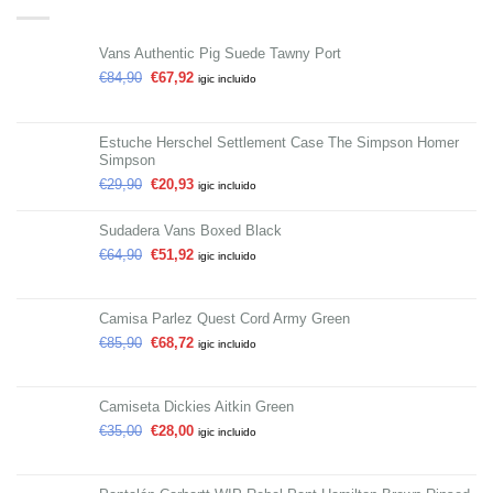
Vans Authentic Pig Suede Tawny Port
€
84,90
€
67,92
igic incluido
Estuche Herschel Settlement Case The Simpson Homer
Simpson
€
29,90
€
20,93
igic incluido
Sudadera Vans Boxed Black
€
64,90
€
51,92
igic incluido
Camisa Parlez Quest Cord Army Green
€
85,90
€
68,72
igic incluido
Camiseta Dickies Aitkin Green
€
35,00
€
28,00
igic incluido