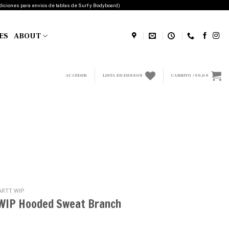
diciones para envios de tablas de Surf y Bodyboard)
ES
ABOUT
ACCEDER
LISTA DE DESEOS
CARRITO /
€
0,00
ARTT WIP
 WIP Hooded Sweat Branch