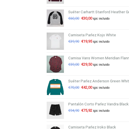
Suéter Carhartt Stanford Heather G
€
60,00
€
30,00
igic incluido
Camiseta Parlez Kojo White
€
39,90
€
19,95
igic incluido
Camisa Vans Women Meridian Flann
€
59,00
€
29,50
igic incluido
Suéter Parlez Anderson Green Whi
€
70,00
€
42,00
igic incluido
Pantalón Corto Parlez Vandra Black
€
94,90
€
75,92
igic incluido
Camiseta Parlez Iroko Black