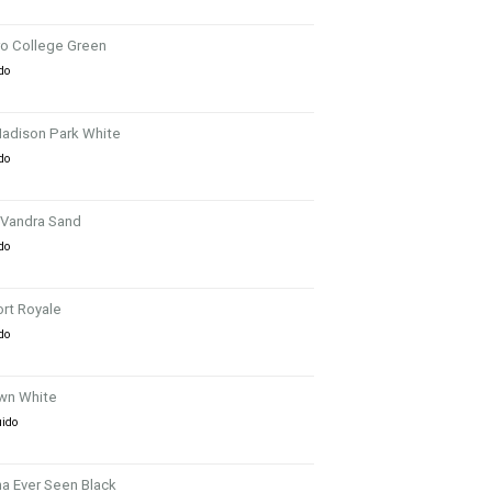
ro College Green
ido
Madison Park White
ido
 Vandra Sand
ido
rt Royale
ido
wn White
uido
a Ever Seen Black