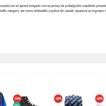
nada con un ajuste holgado con un jersey de polialgodón cepillado pesado,
olsillo canguro, así como dobladillo y puños de canalé. Aparece un logotipo
-30%
-40%
-20%
ñadir
Añadir
Añadir
a tu
a tu
a tu
PRO