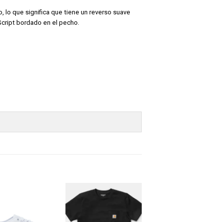
 lo que significa que tiene un reverso suave
 Script bordado en el pecho.
-20%
Añadir
Añadir
Añadir
a tu
a tu
a tu