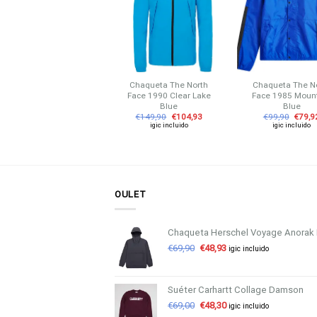
lista de
lista de
l
deseos
deseos
d
+
+
+
Camiseta Carhartt WIP
Chaqueta The North
Chaqueta The N
Pocket White
Face 1990 Clear Lake
Face 1985 Moun
Blue
Blue
€
35,00
igic incluido
€
149,90
€
104,93
€
99,90
€
79,9
igic incluido
igic incluido
OULET
Chaqueta Herschel Voyage Anorak 
€
69,90
€
48,93
igic incluido
Suéter Carhartt Collage Damson
€
69,00
€
48,30
igic incluido