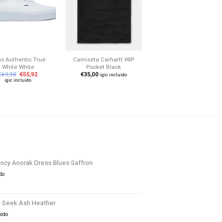
lista de
lista de
lista de
deseos
deseos
deseos
+
+
s Authentic True
Camiseta Carhartt WIP
Vans Sport Suede Black
White White
Pocket Black
€
79,90
€
63,92
igic incluido
€
69,90
€
55,92
€
35,00
igic incluido
igic incluido
ncy Anorak Dress Blues Saffron
ido
P Seek Ash Heather
uido