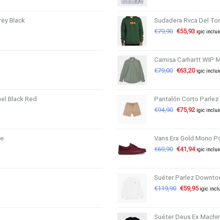
rey Black
Sudadera Rvca Del To
€
79,90
€
55,93
igic inclu
Camisa Carhartt WIP 
€
79,00
€
63,20
igic inclu
el Black Red
Pantalón Corto Parlez
€
94,90
€
75,92
igic inclu
te
Vans Era Gold Mono Po
€
69,90
€
41,94
igic inclu
Suéter Parlez Downto
€
119,90
€
59,95
igic incl
Suéter Deus Ex Machin