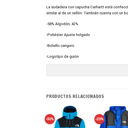
La sudadera con capucha Carhartt está confeccio
similar al de un vellón. También cuenta con un b
-58% Algodón, 42%
-Poliéster Ajuste holgado
-Bolsillo canguro
-Logotipo de guión
PRODUCTOS RELACIONADOS
-30%
-20%
evo
Añadir
Añadir
A
a tu
a tu