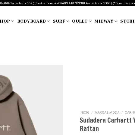
CANARIAS a partir de 30€.)(Gastos de envío GRATIS A PENÍNSULA a partir de 100€.) (*Consultar con
SHOP
BODYBOARD
SURF
OULET
MIDWAY
STORI
Añadir
a tu
lista de
deseos
INICIO
/
MARCAS MODA
/
CARH
Sudadera Carhartt
Rattan