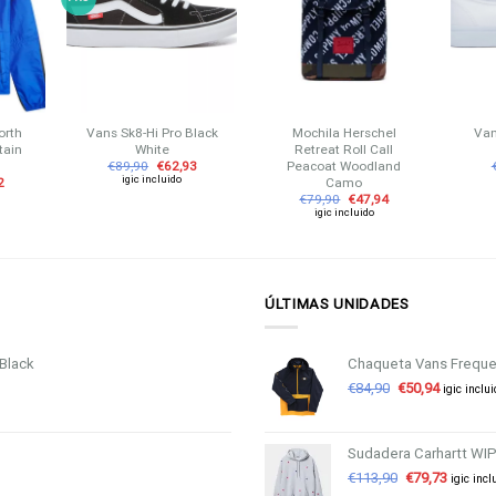
ista de
lista de
lista de
eseos
deseos
deseos
+
+
+
orth
Vans Sk8-Hi Pro Black
Mochila Herschel
Van
tain
White
Retreat Roll Call
Peacoat Woodland
€
89,90
€
62,93
igic incluido
Camo
2
€
79,90
€
47,94
igic incluido
ÚLTIMAS UNIDADES
Black
Chaqueta Vans Freque
€
84,90
€
50,94
igic inclu
Sudadera Carhartt WI
€
113,90
€
79,73
igic incl