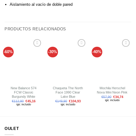
Aislamiento al vacío de doble pared
PRODUCTOS RELACIONADOS
-60%
-30%
-40%
Añadir
Añadir
Añadir
a tu
a tu
a tu
lista de
lista de
lista de
deseos
deseos
deseos
New Balance 574
Chaqueta The North
Mochila Herschel
FCW Classic
Face 1990 Clear
Nova Mini Neon Pink
Burgundy White
Lake Blue
€
57,90
€
34,74
igic incluido
€
112,90
€
45,16
€
149,90
€
104,93
igic incluido
igic incluido
OULET