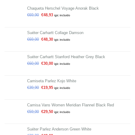
Chaqueta Herschel Voyage Anorak Black
€
69,90
€
48,93
igic incluido
Suéter Carhartt Collage Damson
€
69,00
€
48,30
igic incluido
Suéter Carhartt Stanford Heather Grey Black
€
60,00
€
30,00
igic incluido
Camiseta Parlez Kojo White
€
39,90
€
19,95
igic incluido
Camisa Vans Women Meridian Flannel Black Red
€
59,00
€
29,50
igic incluido
Suéter Parlez Anderson Green White