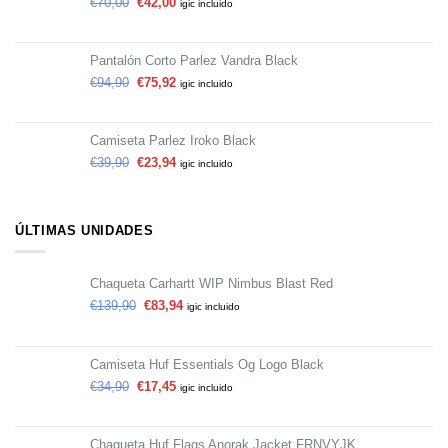
€
70,00
€
42,00
igic incluido
Pantalón Corto Parlez Vandra Black
€
94,90
€
75,92
igic incluido
Camiseta Parlez Iroko Black
€
39,90
€
23,94
igic incluido
ÚLTIMAS UNIDADES
Chaqueta Carhartt WIP Nimbus Blast Red
€
139,90
€
83,94
igic incluido
Camiseta Huf Essentials Og Logo Black
€
34,90
€
17,45
igic incluido
Chaqueta Huf Flags Anorak Jacket FRNVYJK