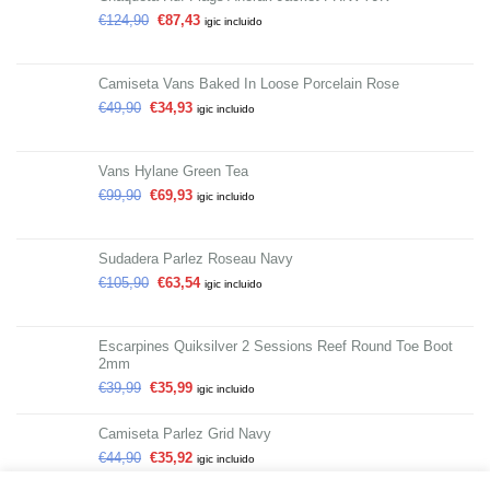
€
124,90
€
87,43
igic incluido
Camiseta Vans Baked In Loose Porcelain Rose
€
49,90
€
34,93
igic incluido
Vans Hylane Green Tea
€
99,90
€
69,93
igic incluido
Sudadera Parlez Roseau Navy
€
105,90
€
63,54
igic incluido
Escarpines Quiksilver 2 Sessions Reef Round Toe Boot
2mm
€
39,99
€
35,99
igic incluido
Camiseta Parlez Grid Navy
€
44,90
€
35,92
igic incluido