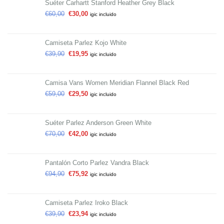
Suéter Carhartt Stanford Heather Grey Black
€
60,00
€
30,00
igic incluido
Camiseta Parlez Kojo White
€
39,90
€
19,95
igic incluido
Camisa Vans Women Meridian Flannel Black Red
€
59,00
€
29,50
igic incluido
Suéter Parlez Anderson Green White
€
70,00
€
42,00
igic incluido
Pantalón Corto Parlez Vandra Black
€
94,90
€
75,92
igic incluido
Camiseta Parlez Iroko Black
€
39,90
€
23,94
igic incluido