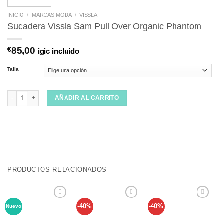
INICIO
/
MARCAS MODA
/
VISSLA
Sudadera Vissla Sam Pull Over Organic Phantom
€
85,00
igic incluido
Talla
Sudadera Vissla Sam Pull Over Organic Phantom cantidad
AÑADIR AL CARRITO
PRODUCTOS RELACIONADOS
-40%
-40%
Nuevo
Añadir
Añadir
Añadir
a tu
a tu
a tu