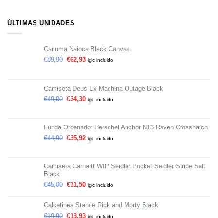
ÚLTIMAS UNIDADES
Cariuma Naioca Black Canvas
€
89,90
€
62,93
igic incluido
Camiseta Deus Ex Machina Outage Black
€
49,00
€
34,30
igic incluido
Funda Ordenador Herschel Anchor N13 Raven Crosshatch
€
44,90
€
35,92
igic incluido
Camiseta Carhartt WIP Seidler Pocket Seidler Stripe Salt
Black
€
45,00
€
31,50
igic incluido
Calcetines Stance Rick and Morty Black
€
19,90
€
13,93
igic incluido