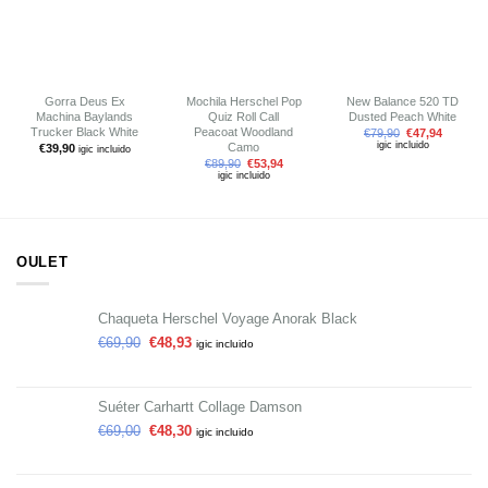
lista de
lista de
lista de
deseos
deseos
deseos
Gorra Deus Ex
Mochila Herschel Pop
New Balance 520 TD
Machina Baylands
Quiz Roll Call
Dusted Peach White
Trucker Black White
Peacoat Woodland
€
79,90
€
47,94
igic incluido
Camo
€
39,90
igic incluido
€
89,90
€
53,94
igic incluido
OULET
Chaqueta Herschel Voyage Anorak Black
€
69,90
€
48,93
igic incluido
Suéter Carhartt Collage Damson
€
69,00
€
48,30
igic incluido